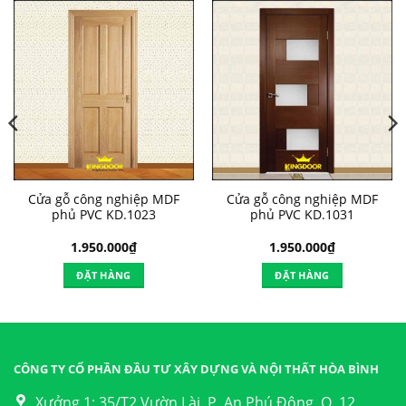
Cửa gỗ công nghiệp MDF
Cửa gỗ công nghiệp MDF
phủ PVC KD.1023
phủ PVC KD.1031
1.950.000
₫
1.950.000
₫
ĐẶT HÀNG
ĐẶT HÀNG
CÔNG TY CỔ PHẦN ĐẦU TƯ XÂY DỰNG VÀ NỘI THẤT HÒA BÌNH
Xưởng 1: 35/T2 Vườn Lài, P. An Phú Đông, Q. 12,