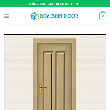
Bỏ
NÂNG CAO GIÁ TRỊ CÔNG TRÌNH
qua
nội
0
dung