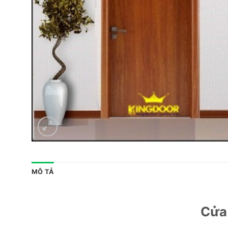
MÔ TẢ
Cửa