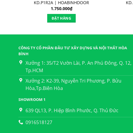
KD.P1R2A | HOABINHDOOR
KD
1.750.000
₫
ĐẶT HÀNG
CÔNG TY CỔ PHẦN ĐẦU TƯ XÂY DỰNG VÀ NỘI THẤT HÒA
BÌNH
Xưởng 1: 35/T2 Vườn Lài, P. An Phú Đông, Q. 12,
Tp.HCM
Xưởng 2: K2-39, Nguyễn Tri Phương, P. Bửu
Hòa,Tp.Biên Hòa
SHOWROOM 1
639 QL13, P. Hiệp Bình Phước, Q. Thủ Đức
0916518127