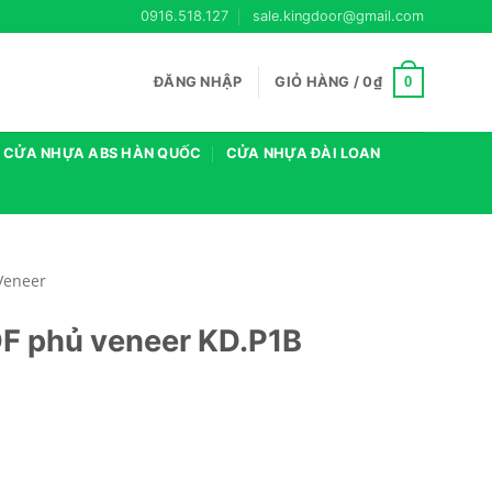
0916.518.127
sale.kingdoor@gmail.com
0
ĐĂNG NHẬP
GIỎ HÀNG /
0
₫
CỬA NHỰA ABS HÀN QUỐC
CỬA NHỰA ĐÀI LOAN
Veneer
F phủ veneer KD.P1B
số lượng