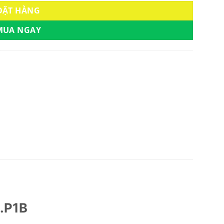
ĐẶT HÀNG
MUA NGAY
.P1B