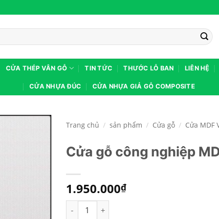
CỬA THÉP VÂN GỖ
TIN TỨC
THƯỚC LỖ BAN
LIÊN HỆ
CỬA NHỰA ĐÚC
CỬA NHỰA GIẢ GỖ COMPOSITE
Trang chủ
/
sản phẩm
/
Cửa gỗ
/
Cửa MDF 
Cửa gỗ công nghiệp MD
1.950.000
₫
Cửa gỗ công nghiệp MDF phủ veneer KD.P1B 