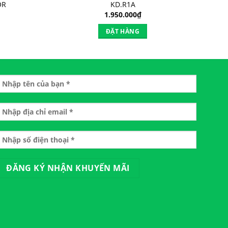
OR
KD.R1A
1.950.000
₫
ĐẶT HÀNG