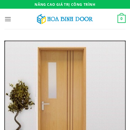
Bỏ
NÂNG CAO GIÁ TRỊ CÔNG TRÌNH
qua
nội
0
dung