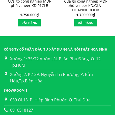
Cửa gỗ công nghiệp MDF
Cửa gỗ công nghiệp MDF
phủ veneer KD.P1GLB
phủ veneer KD.GLA |
HOABINHDOOR
1.750.000
₫
1.750.000
₫
ĐẶT HÀNG
ĐẶT HÀNG
CÔNG TY CỔ PHẦN ĐẦU TƯ XÂY DỰNG VÀ NỘI THẤT HÒA BÌNH
Xưởng 1: 35/T2 Vườn Lài, P. An Phú Đông, Q. 12,
Tp.HCM
Xưởng 2: K2-39, Nguyễn Tri Phương, P. Bửu
Hòa,Tp.Biên Hòa
SHOWROOM 1
639 QL13, P. Hiệp Bình Phước, Q. Thủ Đức
0916518127