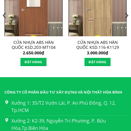
CỬA NHỰA ABS HÀN
CỬA NHỰA ABS HÀN
QUỐC KSD.203-MT104
QUỐC KSD.116-K1129
2.650.000
₫
3.000.000
₫
ĐẶT HÀNG
ĐẶT HÀNG
CÔNG TY CỔ PHẦN ĐẦU TƯ XÂY DỰNG VÀ NỘI THẤT HÒA BÌNH
Xưởng 1: 35/T2 Vườn Lài, P. An Phú Đông, Q. 12,
Tp.HCM
Xưởng 2: K2-39, Nguyễn Tri Phương, P. Bửu
Hòa,Tp.Biên Hòa