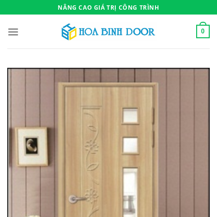
Bỏ
NÂNG CAO GIÁ TRỊ CÔNG TRÌNH
qua
nội
0
dung