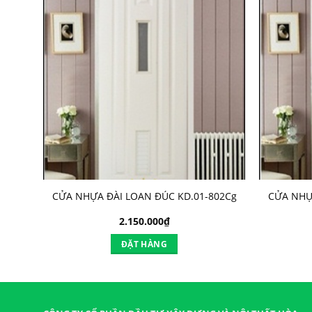
5-
CỬA NHỰA ĐÀI LOAN ĐÚC KD.01-802Cg
CỬA NHỰ
2.150.000
₫
ĐẶT HÀNG