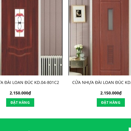
A ĐÀI LOAN ĐÚC KD.04-801C2
CỬA NHỰA ĐÀI LOAN ĐÚC KD.
2.150.000
₫
2.150.000
₫
ĐẶT HÀNG
ĐẶT HÀNG