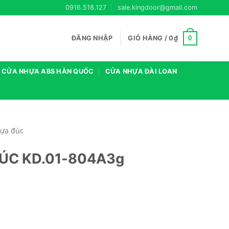
0916.518.127
sale.kingdoor@gmail.com
0
ĐĂNG NHẬP
GIỎ HÀNG /
0
₫
CỬA NHỰA ABS HÀN QUỐC
CỬA NHỰA ĐÀI LOAN
ựa đúc
ÚC KD.01-804A3g
lượng