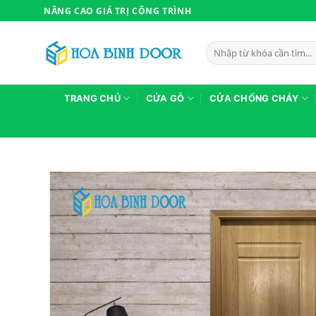
Bỏ
NÂNG CAO GIÁ TRỊ CÔNG TRÌNH
qua
nội
Tìm
dung
kiếm:
TRANG CHỦ
CỬA GỖ
CỬA CHỐNG CHÁY