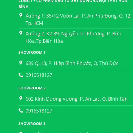
CÔNG TY CỔ PHẦN ĐẦU TƯ XÂY DỰNG VÀ NỘI THẤT HÒA
BÌNH
Xưởng 1: 35/T2 Vườn Lài, P. An Phú Đông, Q. 12,
Tp.HCM
Xưởng 2: K2-39, Nguyễn Tri Phương, P. Bửu
Hòa,Tp.Biên Hòa
SHOWROOM 1
639 QL13, P. Hiệp Bình Phước, Q. Thủ Đức
0916518127
SHOWROOM 2
602 Kinh Dương Vương, P. An Lạc, Q. Bình Tân
0916518127
SHOWROOM 3