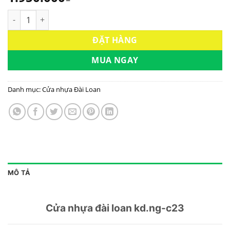
CỬA NHỰA ĐÀI LOAN KD.NG-C23_ CTY KINGDOOR số lượng
ĐẶT HÀNG
MUA NGAY
Danh mục:
Cửa nhựa Đài Loan
MÔ TẢ
Cửa nhựa đài loan kd.ng-c23