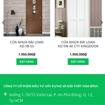
CỬA NHỰA ĐÀI LOAN
CỬA NHỰA ĐÀI LOAN
KD.YB-55
KD.YW-40 CTY KINGDOOR
1.950.000
₫
1.950.000
₫
ĐẶT HÀNG
ĐẶT HÀNG
CÔNG TY CỔ PHẦN ĐẦU TƯ XÂY DỰNG VÀ NỘI THẤT HÒA BÌNH
Xưởng 1: 35/T2 Vườn Lài, P. An Phú Đông, Q. 12,
Tp.HCM