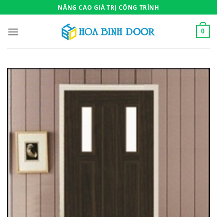
Bỏ
NÂNG CAO GIÁ TRỊ CÔNG TRÌNH
qua
nội
0
dung