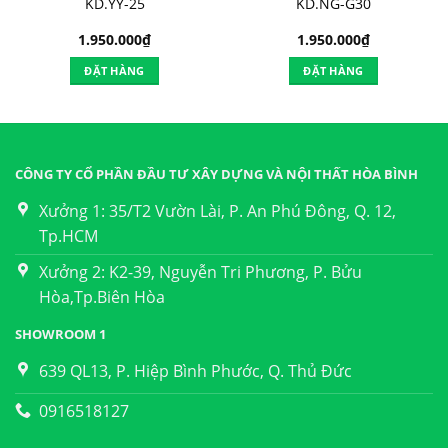
KD.YY-25
KD.NG-G30
1.950.000
₫
1.950.000
₫
ĐẶT HÀNG
ĐẶT HÀNG
CÔNG TY CỔ PHẦN ĐẦU TƯ XÂY DỰNG VÀ NỘI THẤT HÒA BÌNH
Xưởng 1: 35/T2 Vườn Lài, P. An Phú Đông, Q. 12,
Tp.HCM
Xưởng 2: K2-39, Nguyễn Tri Phương, P. Bửu
Hòa,Tp.Biên Hòa
SHOWROOM 1
639 QL13, P. Hiệp Bình Phước, Q. Thủ Đức
0916518127