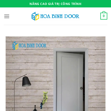
Bỏ
NÂNG CAO GIÁ TRỊ CÔNG TRÌNH
qua
nội
0
dung