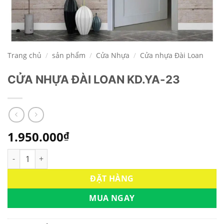
Trang chủ
/
sản phẩm
/
Cửa Nhựa
/
Cửa nhựa Đài Loan
CỬA NHỰA ĐÀI LOAN KD.YA-23
1.950.000
₫
CỬA NHỰA ĐÀI LOAN KD.YA-23 số lượng
ĐẶT HÀNG
MUA NGAY