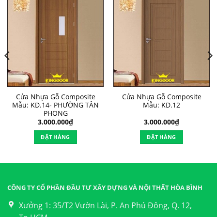
Cửa Nhựa Gỗ Composite
Cửa Nhựa Gỗ Composite
Mẫu: KD.14- PHƯỜNG TÂN
Mẫu: KD.12
PHONG
3.000.000
₫
3.000.000
₫
ĐẶT HÀNG
ĐẶT HÀNG
CÔNG TY CỔ PHẦN ĐẦU TƯ XÂY DỰNG VÀ NỘI THẤT HÒA BÌNH
Xưởng 1: 35/T2 Vườn Lài, P. An Phú Đông, Q. 12,