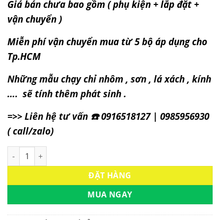
Giá bán chưa bao gồm ( phụ kiện + lắp đặt +
vận chuyển )
Miễn phí vận chuyển mua từ 5 bộ áp dụng cho
Tp.HCM
Những mẫu chạy chỉ nhôm , sơn , lá xách , kính
…. sẽ tính thêm phát sinh .
=>> Liên hệ tư vấn ☎️
0916518127
|
0985956930
( call/zalo)
Cửa Nhựa Gỗ Composite Mẫu: KD.08 số lượng
ĐẶT HÀNG
MUA NGAY