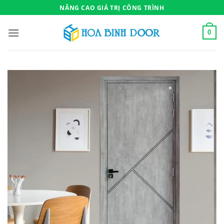
Bỏ
NÂNG CAO GIÁ TRỊ CÔNG TRÌNH
qua
nội
0
dung