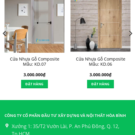
Cửa Nhựa Gỗ Composite
Cửa Nhựa Gỗ Composite
Mẫu: KD.07
Mẫu: KD.06
3.000.000
₫
3.000.000
₫
ĐẶT HÀNG
ĐẶT HÀNG
CÔNG TY CỔ PHẦN ĐẦU TƯ XÂY DỰNG VÀ NỘI THẤT HÒA BÌNH
Xưởng 1: 35/T2 Vườn Lài, P. An Phú Đông, Q. 12,
Tp.HCM