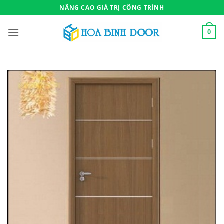
Bỏ
NÂNG CAO GIÁ TRỊ CÔNG TRÌNH
qua
nội
0
dung