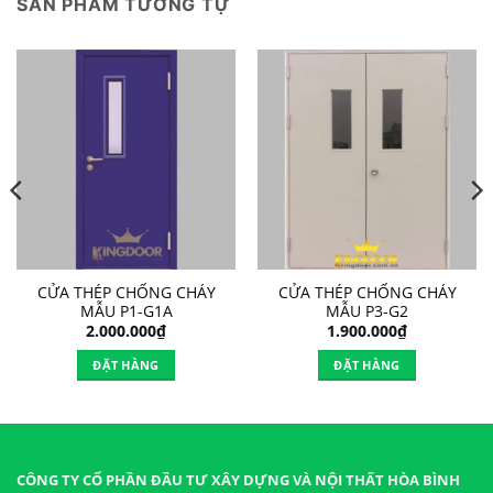
SẢN PHẨM TƯƠNG TỰ
CỬA THÉP CHỐNG CHÁY
CỬA THÉP CHỐNG CHÁY
MẪU P1-G1A
MẪU P3-G2
2.000.000
₫
1.900.000
₫
ĐẶT HÀNG
ĐẶT HÀNG
CÔNG TY CỔ PHẦN ĐẦU TƯ XÂY DỰNG VÀ NỘI THẤT HÒA BÌNH