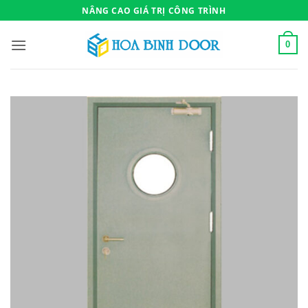
Bỏ
NÂNG CAO GIÁ TRỊ CÔNG TRÌNH
qua
nội
0
dung