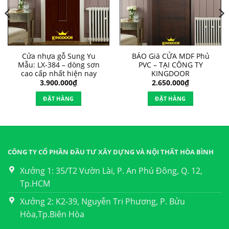
Cửa nhựa gỗ Sung Yu
BÁO Giá CỬA MDF Phủ
Mẫu: LX-384 – dòng sơn
PVC – TẠI CÔNG TY
cao cấp nhất hiện nay
KINGDOOR
3.900.000
₫
2.650.000
₫
ĐẶT HÀNG
ĐẶT HÀNG
CÔNG TY CỔ PHẦN ĐẦU TƯ XÂY DỰNG VÀ NỘI THẤT HÒA BÌNH
Xưởng 1: 35/T2 Vườn Lài, P. An Phú Đông, Q. 12,
Tp.HCM
Xưởng 2: K2-39, Nguyễn Tri Phương, P. Bửu
Hòa,Tp.Biên Hòa