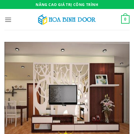
Bỏ
NÂNG CAO GIÁ TRỊ CÔNG TRÌNH
qua
nội
0
dung