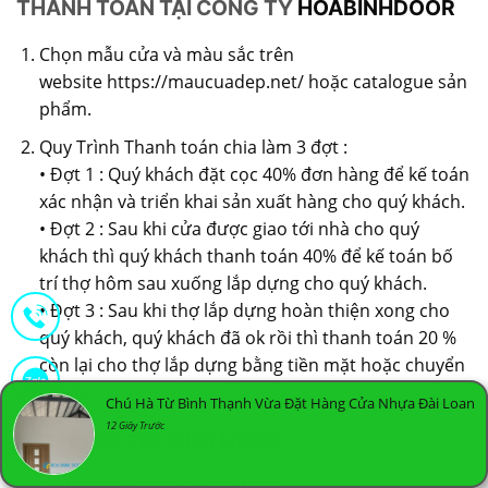
THANH TOÁN TẠI CÔNG TY
HOABINHDOOR
Chọn mẫu cửa và màu sắc trên
website
https://maucuadep.net/
hoặc catalogue sản
phẩm.
Quy Trình Thanh toán chia làm 3 đợt :
• Đợt 1 : Quý khách đặt cọc 40% đơn hàng để kế toán
xác nhận và triển khai sản xuất hàng cho quý khách.
• Đợt 2 : Sau khi cửa được giao tới nhà cho quý
khách thì quý khách thanh toán 40% để kế toán bố
trí thợ hôm sau xuống lắp dựng cho quý khách.
• Đợt 3 : Sau khi thợ lắp dựng hoàn thiện xong cho
quý khách, quý khách đã ok rồi thì thanh toán 20 %
còn lại cho thợ lắp dựng bằng tiền mặt hoặc chuyển
khoản.
Chú Hà Từ Bình Thạnh Vừa Đặt Hàng Cửa Nhựa Đài Loan
12 Giây Trước
IV. THÔNG TIN MUA HÀNG