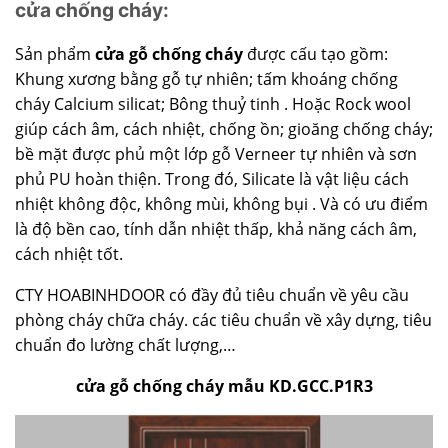
cửa chống cháy:
Sản phẩm
cửa gỗ chống cháy
được cấu tạo gồm:
Khung xương bằng gỗ tự nhiên; tấm khoáng chống
cháy Calcium silicat; Bông thuỷ tinh . Hoặc Rock wool
giúp cách âm, cách nhiệt, chống ồn; gioăng chống cháy;
bề mặt được phủ một lớp gỗ Verneer tự nhiên và sơn
phủ PU hoàn thiện. Trong đó, Silicate là vật liệu cách
nhiệt không độc, không mùi, không bụi . Và có ưu điểm
là độ bền cao, tính dẫn nhiệt thấp, khả năng cách âm,
cách nhiệt tốt.
CTY HOABINHDOOR có đầy đủ tiêu chuẩn về yêu cầu
phòng cháy chữa cháy. các tiêu chuẩn về xây dựng, tiêu
chuẩn đo lường chất lượng,…
cửa gỗ chống cháy mẫu KD.GCC.P1R3