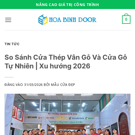
Bỏ
NÂNG CAO GIÁ TRỊ CÔNG TRÌNH
qua
nội
0
dung
TIN TỨC
So Sánh Cửa Thép Vân Gỗ Và Cửa Gỗ
Tự Nhiên | Xu hướng 2026
ĐĂNG VÀO
31/03/2026
BỞI
MẪU CỬA ĐẸP