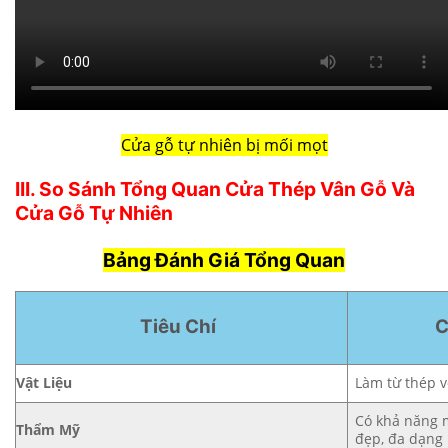
Cửa gỗ tự nhiên bị mối mọt
III. So Sánh Tổng Quan Cửa Thép Vân Gỗ Và
Cửa Gỗ Tự Nhiên
Bảng Đánh Giá Tổng Quan
Tiêu Chí
C
Vật Liệu
Làm từ thép v
Có khả năng 
Thẩm Mỹ
đẹp, đa dạng