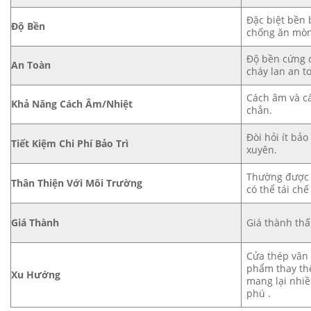
Đặc biệt bền 
Độ Bền
chống ăn mòn
Độ bền cứng 
An Toàn
cháy lan an t
Cách âm và cá
Khả Năng Cách Âm/Nhiệt
chắn.
Đòi hỏi ít bảo
Tiết Kiệm Chi Phí Bảo Trì
xuyên.
Thường được sả
Thân Thiện Với Môi Trường
có thể tái ch
Giá Thành
Giá thành thấ
Cửa thép vân 
phẩm thay th
Xu Hướng
mang lại nhi
phú .