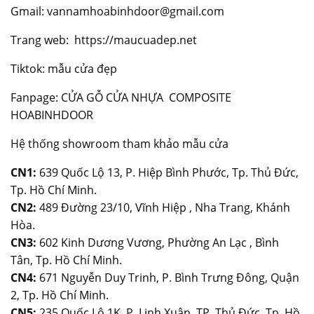
Gmail: vannamhoabinhdoor@gmail.com
Trang web:
https://maucuadep.net
Tiktok: mẫu cửa đẹp
Fanpage:
CỬA GỖ CỬA NHỰA COMPOSITE
HOABINHDOOR
Hệ thống showroom tham khảo mẫu cửa
CN1:
639 Quốc Lộ 13, P. Hiệp Bình Phước, Tp. Thủ Đức,
Tp. Hồ Chí Minh.
CN2:
489 Đường 23/10, Vĩnh Hiệp , Nha Trang, Khánh
Hòa.
CN3:
602 Kinh Dương Vương, Phường An Lạc , Bình
Tân, Tp. Hồ Chí Minh.
CN4:
671 Nguyễn Duy Trinh, P. Bình Trưng Đông, Quận
2, Tp. Hồ Chí Minh.
CN5:
235 Quốc Lộ 1K, P. Linh Xuân, TP. Thủ Đức, Tp. Hồ