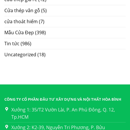
Cửa thép vân gỗ
(5)
cửa thoát hiểm
(7)
Mẫu Cửa Đẹp
(398)
Tin tức
(986)
Uncategorized
(18)
CÔNG TY CỔ PHẦN ĐẦU TƯ XÂY DỰNG VÀ NỘI THẤT HÒA BÌNH
Xưởng 1: 35/T2 Vườn Lài, P. An Phú Đông, Q. 12,
Tp.HCM
Xưởng 2: K2-39, Nguyễn Tri Phương, P. Bửu