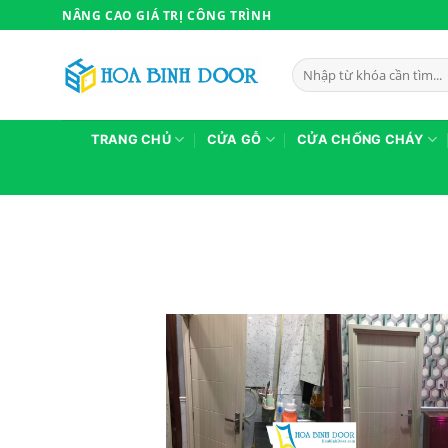
Bỏ
NÂNG CAO GIÁ TRỊ CÔNG TRÌNH
qua
nội
Tìm
dung
kiếm:
TRANG CHỦ
CỬA GỖ
CỬA CHỐNG CHÁY