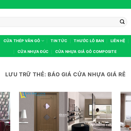
CỬA THÉP VÂN GỖ
TIN TỨC
THƯỚC LỖ BAN
LIÊN HỆ
CỬA NHỰA ĐÚC
CỬA NHỰA GIẢ GỖ COMPOSITE
LƯU TRỮ THẺ:
BÁO GIÁ CỬA NHỰA GIÁ RẺ