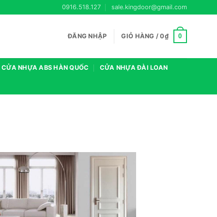
0916.518.127
sale.kingdoor@gmail.com
0
ĐĂNG NHẬP
GIỎ HÀNG /
0
₫
CỬA NHỰA ABS HÀN QUỐC
CỬA NHỰA ĐÀI LOAN