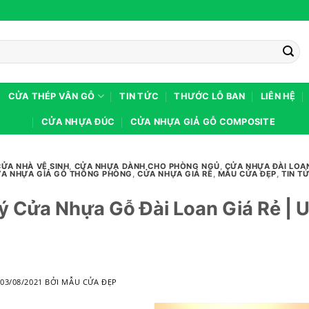
CỬA THÉP VÂN GỖ
TIN TỨC
THƯỚC LỖ BAN
LIÊN HỆ
CỬA NHỰA ĐÚC
CỬA NHỰA GIẢ GỖ COMPOSITE
CỬA NHÀ VỆ SINH
,
CỬA NHỰA DÀNH CHO PHÒNG NGỦ
,
CỬA NHỰA ĐÀI LOA
A NHỰA GIẢ GỖ THÔNG PHÒNG
,
CỬA NHỰA GIÁ RẼ
,
MẪU CỬA ĐẸP
,
TIN T
Lý Cửa Nhựa Gỗ Đài Loan Giá Rẻ | U
1
O
03/08/2021
BỞI
MẪU CỬA ĐẸP