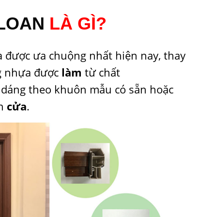
 LOAN
LÀ GÌ?
a được ưa chuộng nhất hiện nay, thay
ng nhựa được
làm
từ chất
u dáng theo khuôn mẫu có sẵn hoặc
nh
cửa
.