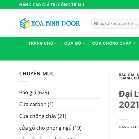
Bỏ
NÂNG CAO GIÁ TRỊ CÔNG TRÌNH
qua
nội
Tìm
dung
kiếm:
TRANG CHỦ
CỬA GỖ
CỬA CHỐNG CHÁY
CHUYÊN MỤC
BÁO GIÁ
,
THANH
,
CỬ
Đại 
Báo giá
(629)
202
Cửa carbon
(1)
Cửa chống cháy
(21)
cửa gỗ cho phòng ngủ
(19)
ĐĂNG VÀ