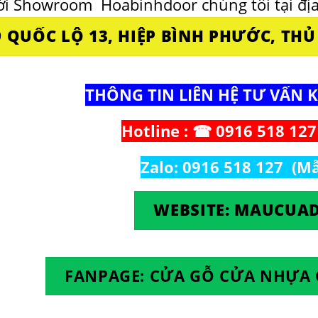
ới Showroom
Hoabinhdoor
chúng tôi tại địa
9 QUỐC LỘ 13, HIỆP BÌNH PHƯỚC, TH
THÔNG TIN LIÊN HỆ TƯ VẤN 
Hotline : ☎ 0916 518 127
Zalo: 0916 518 127 (M
WEBSITE: MAUCUAD
FANPAGE: CỬA GỖ CỬA NHỰA