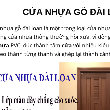
CỬA NHỰA
GỖ ĐÀI
nhựa gỗ đài loan là một trong loại cửa nhự
òng cửa nhựa thông thường hồi xưa. vì dò
hựa
PVC, đúc thành tấm
cửa
với nhiều kiể
heo thành từng thanh và ghép lại thành cá