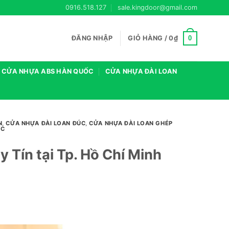
0916.518.127
sale.kingdoor@gmail.com
0
ĐĂNG NHẬP
GIỎ HÀNG /
0
₫
CỬA NHỰA ABS HÀN QUỐC
CỬA NHỰA ĐÀI LOAN
N
,
CỬA NHỰA ĐÀI LOAN ĐÚC
,
CỬA NHỰA ĐÀI LOAN GHÉP
ỨC
y Tín tại Tp. Hồ Chí Minh