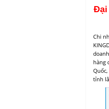
Đại
Chi n
KINGD
doanh
hàng 
Quốc
,
tỉnh l