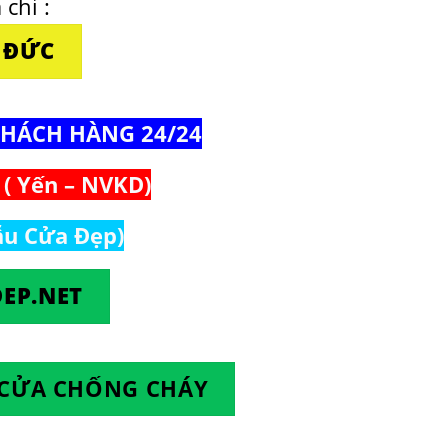
 chỉ :
Ủ ĐỨC
KHÁCH HÀNG 24/24
 ( Yến – NVKD)
ẫu Cửa Đẹp)
EP.NET
 CỬA CHỐNG CHÁY