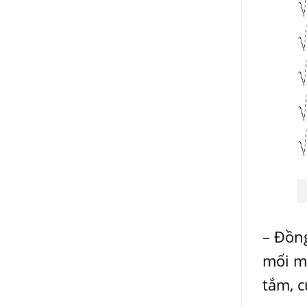
– Đồng
mối m
tắm, 