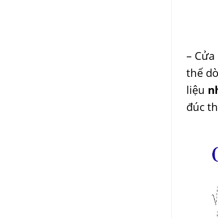
– Cửa 
thế d
liệu
n
đúc t