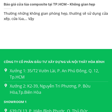
Báo giá cửa lùa composite tại TP.HCM – Không gian hẹp
Thường những không gian phòng hẹp, thường sẽ sử dụng cửa
xếp, cửa lùa,… Vậy
CÔNG TY CỔ PHẦN ĐẦU TƯ XÂY DỰNG VÀ NỘI THẤT HÒA BÌNH
Xưởng 1: 35/T2 Vườn Lài, P. An Phú Đông, Q. 12,
Tp.HCM
Xưởng 2: K2-39, Nguyễn Tri Phương, P. Bửu
Hòa,Tp.Biên Hòa
SHOWROOM 1
639 QL13, P. Hiệp Bình Phước, Q. Thủ Đức