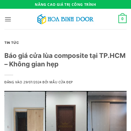
Bỏ
NÂNG CAO GIÁ TRỊ CÔNG TRÌNH
qua
nội
0
dung
TIN TỨC
Báo giá cửa lùa composite tại TP.HCM
– Không gian hẹp
ĐĂNG VÀO
29/07/2024
BỞI
MẪU CỬA ĐẸP