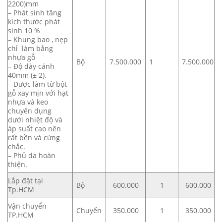
2200)mm
– Phát sinh tăng
kích thước phát
sinh 10 %
– Khung bao , nẹp
chỉ làm bằng
nhựa gỗ
Bộ
7.500.000
1
7.500.000
– Độ dày cánh
40mm (± 2).
– Được làm từ bột
gỗ xay mịn với hạt
nhựa và keo
chuyên dụng
dưới nhiệt độ và
áp suất cao nên
rất bền và cứng
chắc.
– Phủ da hoàn
thiện.
Lắp đặt tại
Bộ
600.000
1
600.000
Tp.HCM
Vận chuyển
Chuyến
350.000
1
350.000
TP.HCM