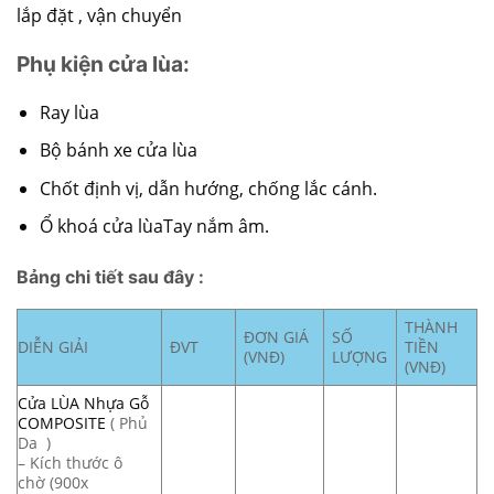
lắp đặt , vận chuyển
Phụ kiện cửa lùa:
Ray lùa
Bộ bánh xe cửa lùa
Chốt định vị, dẫn hướng, chống lắc cánh.
Ổ khoá cửa lùaTay nắm âm.
Bảng chi tiết sau đây :
THÀNH
ĐƠN GIÁ
SỐ
DIỄN GIẢI
ĐVT
TIỀN
(VNĐ)
LƯỢNG
(VNĐ)
Cửa LÙA Nhựa Gỗ
COMPOSITE
( Phủ
Da )
– Kích thước ô
chờ (900x