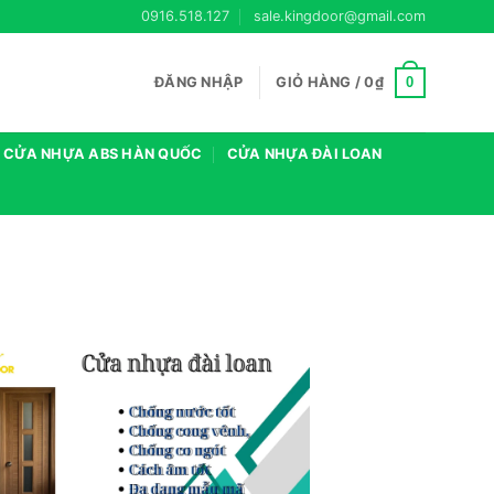
0916.518.127
sale.kingdoor@gmail.com
0
ĐĂNG NHẬP
GIỎ HÀNG /
0
₫
CỬA NHỰA ABS HÀN QUỐC
CỬA NHỰA ĐÀI LOAN