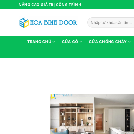
Bỏ
NÂNG CAO GIÁ TRỊ CÔNG TRÌNH
qua
nội
Tìm
dung
kiếm:
TRANG CHỦ
CỬA GỖ
CỬA CHỐNG CHÁY