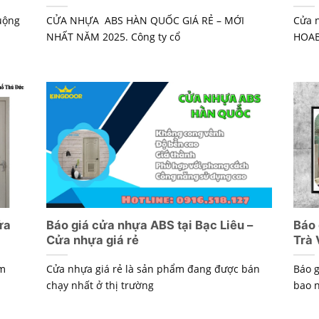
uộng
CỬA NHỰA ABS HÀN QUỐC GIÁ RẺ – MỚI
Cửa 
NHẤT NĂM 2025. Công ty cổ
HOAB
ửa
Báo giá cửa nhựa ABS tại Bạc Liêu –
Báo 
Cửa nhựa giá rẻ
Trà 
ẩm
Cửa nhựa giá rẻ là sản phẩm đang được bán
Báo g
chạy nhất ở thị trường
bao n