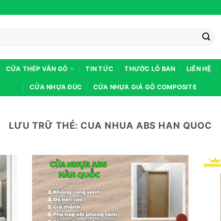
CỬA THÉP VÂN GỖ
TIN TỨC
THƯỚC LỖ BAN
LIÊN HỆ
CỬA NHỰA ĐÚC
CỬA NHỰA GIẢ GỖ COMPOSITE
LƯU TRỮ THẺ:
CUA NHUA ABS HAN QUOC