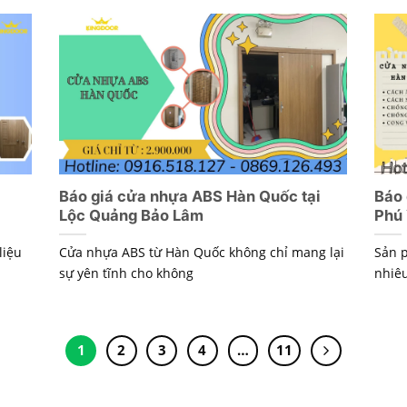
Báo giá cửa nhựa ABS Hàn Quốc tại
Báo 
Lộc Quảng Bảo Lâm
Phú
liệu
Cửa nhựa ABS từ Hàn Quốc không chỉ mang lại
Sản 
sự yên tĩnh cho không
nhiêu
1
2
3
4
…
11