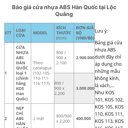
Báo giá cửa nhựa ABS Hàn Quốc tại Lộc
Quảng
KÍCH
ĐƠN GIÁ
LOẠI
Lưu ý:
STT
MODEL
THƯỚC
BỘ
CỬA
(
mm)
(VNĐ/Bộ)
Bảng giá
cửa
CỬA
nhựa ABS
NHỰA
800 /
dưới đây chỉ
ABS
900 x
2.900.000
HÀN
Theo
2.100
áp dụng cho
QUỐC
catalogue
những mẫu
1
loại 1
(102-105-
không kính,
(chính
110-111-
800 /
hãng
116-117)
lá xách,…
900 x
3.000.000
KOS
Như KOS
2.200
Hàn
Quốc)
101, KOS 102,
KOS 105, KOS
NẸP
CHỈ
110, KOS 111,
800/900
2
ABS
2 mặt
400.000
KOS 113, KOS
x 2.200
HÀN