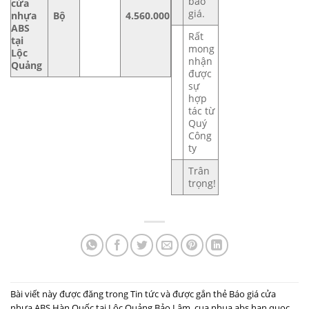
báo
cửa
giá.
nhựa
Bộ
4.560.000
ABS
Rất
tại
mong
Lộc
nhận
Quảng
được
sự
hợp
tác từ
Quý
Công
ty
Trân
trọng!
Bài viết này được đăng trong
Tin tức
và được gắn thẻ
Báo giá cửa
nhựa ABS Hàn Quốc tại Lộc Quảng Bảo Lâm
,
cua nhua abs han quoc
.