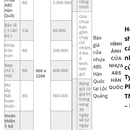
công
Bộ
3.000.000
ABS
trình
Hàn
Quốc
Giía
chưa
Bản lề
bao
H
( 3 cái/
Cái
60.000
gồm
bộ )
s
chạy
Báo
chỉ
HÌNH
giá
Khóa
–
c
nhôm,
tròn
Bộ
200.000
ẢNH
cửa
ô kix ,
trơn
n
ô
CỬA
nhựa
kính,
Nẹp
NHỰA
c
ABS
lam
chỉ 2
Bộ
400.000
900 x
ABS
Hàn
gió
T
mặt
2200
HÀN
Quốc
Bảng
P
Phí
QUỐC
tại Lộc
giá có
lắp
giá trị
T
Quảng
đặt
Bộ
900.000
trong
hoàn
–
vòng
thiện
–
30
ngày
Hoàn
kể từ
thiện
ngày
1 bộ