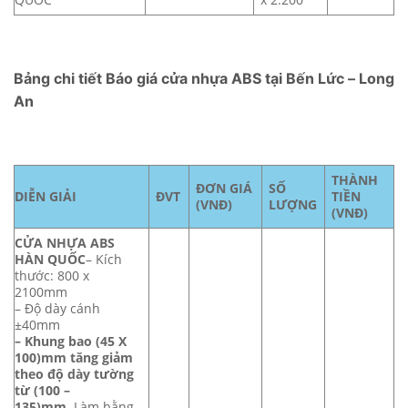
Bảng chi tiết Báo giá cửa nhựa ABS tại Bến Lức – Long
An
THÀNH
ĐƠN GIÁ
SỐ
DIỄN GIẢI
ĐVT
TIỀN
(VNĐ)
LƯỢNG
(VNĐ)
CỬA NHỰA ABS
HÀN QUỐC
– Kích
thước: 800 x
2100mm
– Độ dày cánh
±40mm
– Khung bao (45 X
100)mm tăng giảm
theo độ dày tường
từ (100 –
135)mm.
Làm bằng