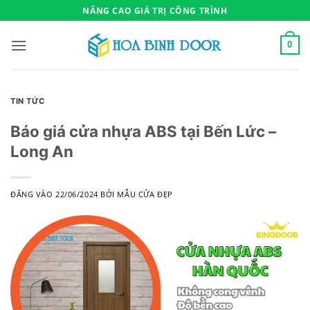
Bỏ
NÂNG CAO GIÁ TRỊ CÔNG TRÌNH
qua
nội
0
dung
TIN TỨC
Báo giá cửa nhựa ABS tại Bến Lức –
Long An
ĐĂNG VÀO
22/06/2024
BỞI
MẪU CỬA ĐẸP