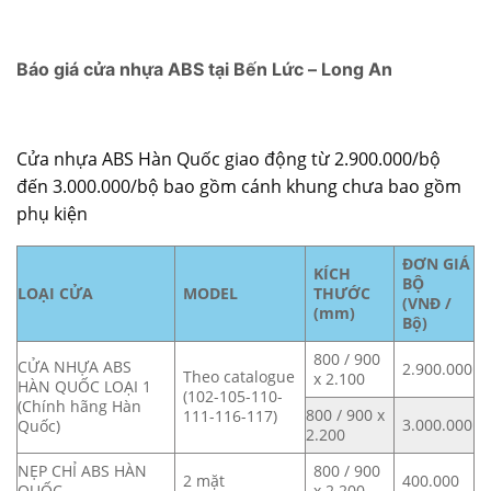
Báo giá cửa nhựa ABS tại Bến Lức – Long An
Cửa nhựa ABS Hàn Quốc
giao động từ 2.900.000/bộ
đến 3.000.000/bộ bao gồm cánh khung chưa bao gồm
phụ kiện
ĐƠN GIÁ
KÍCH
BỘ
LOẠI CỬA
MODEL
THƯỚC
(VNĐ /
(mm)
Bộ)
800 / 900
CỬA NHỰA ABS
2.900.000
Theo catalogue
x 2.100
HÀN QUỐC LOẠI 1
(102-105-110-
(Chính hãng Hàn
800 / 900 x
111-116-117)
3.000.000
Quốc)
2.200
NẸP CHỈ ABS HÀN
800 / 900
2 mặt
400.000
QUỐC
x 2.200