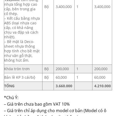
nhựa tổng hợp cao
Bộ
3,400,000
1
3,400,000
cấp, bên trong gia
cố thép.
– Kết cấu bằng nhựa
ABS (loại nhựa cao
cấp, có khả năng
chịu va đập và cách
nhiệt).
– Bề mặt là Deco-
sheet nhựa thông
hợp tính cho bề mặt
như vân gỗ thật,
không hút ẩm.
Khóa tròn trơn
Bộ
200,000
1
200,000
Bản lề KP 3 cái/bộ
Bộ
60,000
1
60,000
TỔNG
3.660.000
4.210.000
*Chú Ý:
– Giá trên chưa bao gồm VAT 10%
– Giá trên chỉ áp dụng cho model cơ bản (Model có ô