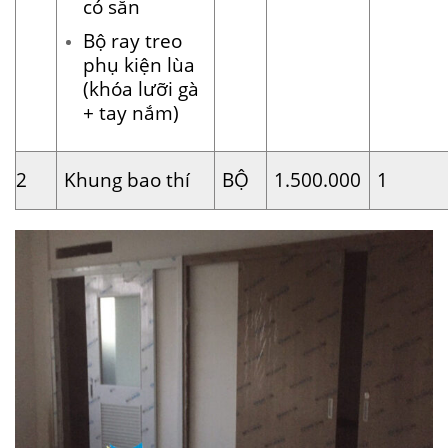
có sẵn
Bộ ray treo
phụ kiện lùa
(khóa lưỡi gà
+ tay nắm)
2
Khung bao thí
BỘ
1.500.000
1