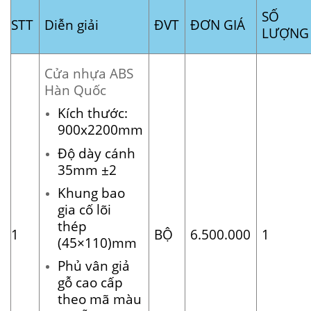
SỐ
STT
Diễn giải
ĐVT
ĐƠN GIÁ
LƯỢN
Cửa nhựa ABS
Hàn Quốc
Kích thước:
900x2200mm
Độ dày cánh
35mm ±2
Khung bao
gia cố lõi
thép
1
BỘ
6.500.000
1
(45×110)mm
Phủ vân giả
gỗ cao cấp
theo mã màu