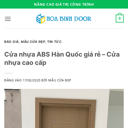
Bỏ
NÂNG CAO GIÁ TRỊ CÔNG TRÌNH
qua
nội
0
dung
BÁO GIÁ
,
MẪU CỬA ĐẸP
,
TIN TỨC
Cửa nhựa ABS Hàn Quốc giá rẻ – Cửa
nhựa cao cấp
ĐĂNG VÀO
17/02/2023
BỞI
MẪU CỬA ĐẸP