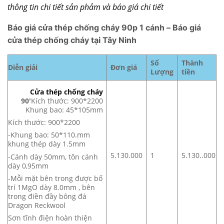
thông tin chi tiết sản phảm và báo giá chi tiết
Báo giá cửa thép chống cháy 90p 1 cánh – Báo giá
cửa thép chống cháy tại Tây Ninh
Số
Thành
Diễn giải
Đơn giá
Lượng
tiền
Cửa thép chống cháy
90′
Kích thước: 900*2200
Khung bao: 45*105mm
Kích thước: 900*2200
-Khung bao: 50*110.mm
khung thép dày 1.5mm
5.130.000
1
5.130..000
-Cánh dày 50mm, tôn cánh
dày 0,95mm
-Mỗi mặt bên trong được bố
trí 1MgO dày 8.0mm , bên
trong điền đầy bông đá
Dragon Reckwool
Sơn tĩnh điện hoàn thiện