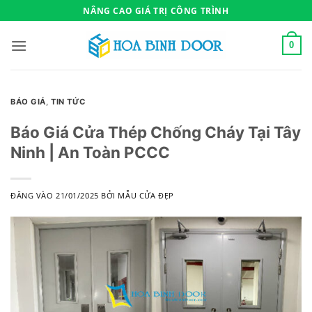
Bỏ
NÂNG CAO GIÁ TRỊ CÔNG TRÌNH
qua
nội
0
dung
BÁO GIÁ
,
TIN TỨC
Báo Giá Cửa Thép Chống Cháy Tại Tây
Ninh | An Toàn PCCC
ĐĂNG VÀO
21/01/2025
BỞI
MẪU CỬA ĐẸP