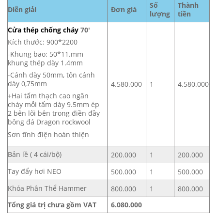
Số
Thành
Diễn giải
Đơn giá
lượng
tiền
Cửa thép chống cháy
70′
Kích thước: 900*2200
-Khung bao: 50*11.mm
khung thép dày 1.4mm
-Cánh dày 50mm, tôn cánh
dày 0,75mm
4.580.000
1
4.580.000
+Hai tấm thạch cao ngăn
cháy mỗi tấm dày 9.5mm ép
2 bên lõi bên trong điền đầy
bông đá Dragon rockwool
Sơn tĩnh điện hoàn thiện
Bản lề ( 4 cái/bộ)
200.000
1
200.000
Tay đẩy hơi NEO
500.000
1
500.000
Khóa Phân Thể Hammer
800.000
1
800.000
Tổng giá trị chưa gồm VAT
6.080.000