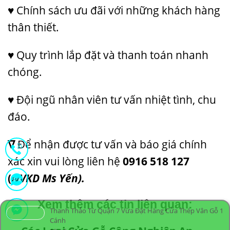
♥ Chính sách ưu đãi với những khách hàng
thân thiết.
♥ Quy trình lắp đặt và thanh toán nhanh
chóng.
♥ Đội ngũ nhân viên tư vấn nhiệt tình, chu
đáo.
∇
Để nhận được tư vấn và báo giá chính
xác xin vui lòng liên hệ
0916 518 127
(
NVKD Ms Yến).
Thanh Thảo Từ Quận 7 Vừa Đặt Hàng Cửa Thép Vân Gỗ 1
Cánh
Xem thêm các tin liên quan:
4 Phút Trước