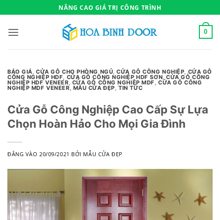
Bỏ
NÂNG CAO GIÁ TRỊ CÔNG TRÌNH
qua
nội
0
dung
BÁO GIÁ
,
CỬA GỖ CHO PHÒNG NGỦ
,
CỬA GỖ CÔNG NGHIỆP
,
CỬA GỖ
CÔNG NGHIỆP HDF
,
CỬA GỖ CÔNG NGHIỆP HDF SƠN
,
CỬA GỖ CÔNG
NGHIỆP HDF VENEER
,
CỬA GỖ CÔNG NGHIỆP MDF
,
CỬA GỖ CÔNG
NGHIỆP MDF VENEER
,
MẪU CỬA ĐẸP
,
TIN TỨC
Cửa Gỗ Công Nghiệp Cao Cấp Sự Lựa
Chọn Hoàn Hảo Cho Mọi Gia Đình
ĐĂNG VÀO
20/09/2021
BỞI
MẪU CỬA ĐẸP