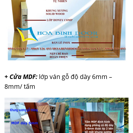
+ Cửa MDF:
lớp ván gỗ độ dày 6mm –
8mm/ tấm