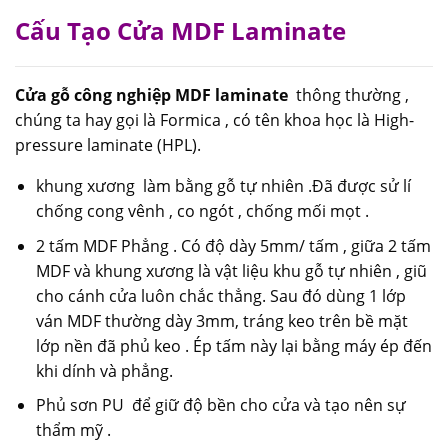
Cấu Tạo Cửa MDF Laminate
Cửa gỗ công nghiệp MDF laminate
thông thường ,
chúng ta hay gọi là Formica , có tên khoa học là High-
pressure laminate (HPL).
khung xương làm bằng gỗ tự nhiên .Đã được sử lí
chống cong vênh , co ngót , chống mối mọt .
2 tấm MDF Phẳng . Có độ dày 5mm/ tấm , giữa 2 tấm
MDF và khung xương là vật liệu khu gỗ tự nhiên , giũ
cho cánh cửa luôn chắc thẳng. Sau đó dùng 1 lớp
ván MDF thường dày 3mm, tráng keo trên bề mặt
lớp nền đã phủ keo . Ép tấm này lại bằng máy ép đến
khi dính và phẳng.
Phủ sơn PU để giữ độ bền cho cửa và tạo nên sự
thẩm mỹ .