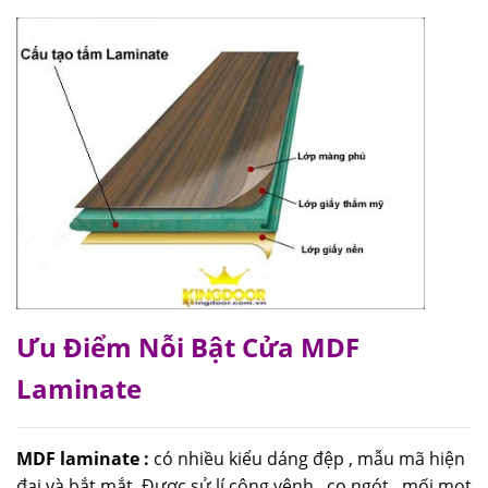
Ưu Điểm Nỗi Bật Cửa MDF
Laminate
MDF laminate
:
có nhiều kiểu dáng đệp , mẫu mã hiện
đại và bắt mắt .Được sử lí công vênh , co ngót , mối mọt