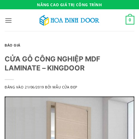
Bỏ
NÂNG CAO GIÁ TRỊ CÔNG TRÌNH
qua
nội
0
dung
BÁO GIÁ
CỬA GỖ CÔNG NGHIỆP MDF
LAMINATE – KINGDOOR
ĐĂNG VÀO
21/06/2019
BỞI
MẪU CỬA ĐẸP