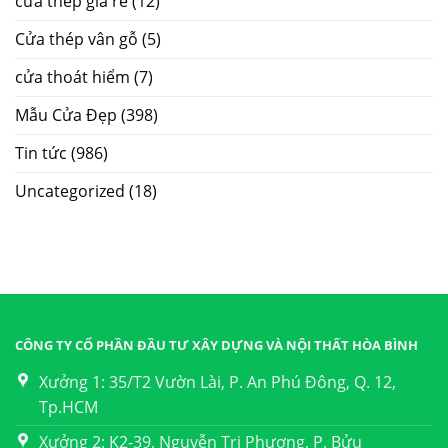
cửa thép giá rẻ
(12)
Cửa thép vân gỗ
(5)
cửa thoát hiểm
(7)
Mẫu Cửa Đẹp
(398)
Tin tức
(986)
Uncategorized
(18)
CÔNG TY CỔ PHẦN ĐẦU TƯ XÂY DỰNG VÀ NỘI THẤT HÒA BÌNH
Xưởng 1: 35/T2 Vườn Lài, P. An Phú Đông, Q. 12,
Tp.HCM
Xưởng 2: K2-39, Nguyễn Tri Phương, P. Bửu