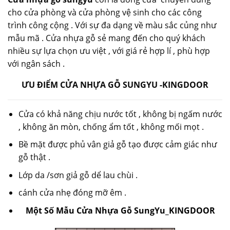
cho cửa phòng và cửa phòng vệ sinh cho các công
trình công cộng . Với sự đa dạng về màu sắc củng như
mẫu mã . Cửa nhựa gỗ sẻ mang đến cho quý khách
nhiều sự lựa chọn ưu việt , với giá rẻ hợp lí , phù hợp
với ngân sách .
ƯU ĐIỂM CỬA NHỰA GỖ SUNGYU -KINGDOOR
Cửa có khả năng chịu nước tốt , không bị ngấm nước
, không ăn mòn, chống ẩm tốt , không mối mọt .
Bề mặt được phủ vân giả gỗ tạo được cảm giác như
gỗ thật .
Lớp da /sơn giả gỗ dể lau chùi .
cánh cửa nhẹ đóng mỡ êm .
Một Số Mẫu Cửa Nhựa Gỗ SungYu_KINGDOOR