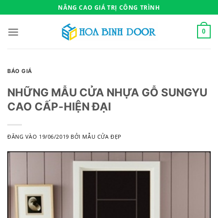
Bỏ
NÂNG CAO GIÁ TRỊ CÔNG TRÌNH
qua
nội
0
dung
BÁO GIÁ
NHỮNG MẪU CỬA NHỰA GỖ SUNGYU
CAO CẤP-HIỆN ĐẠI
ĐĂNG VÀO
19/06/2019
BỞI
MẪU CỬA ĐẸP