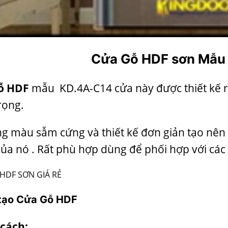
Cửa Gỗ HDF sơn Mẫu
ỗ HDF
mẫu KD.4A-C14 cửa này được thiết kế 
rọng.
ng màu sẫm cứng và thiết kế đơn giản tạo nên m
của nó . Rất phù hợp dùng để phối hợp với các 
HDF SƠN GIÁ RẺ
 tạo
Cửa Gỗ HDF
 cách: