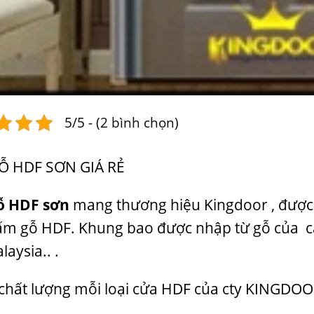
5/5 - (2 bình chọn)
Ỗ HDF SƠN GIÁ RẺ
ỗ HDF sơn
mang thương hiệu Kingdoor , được s
m gỗ HDF. Khung bao được nhập từ gỗ của các 
laysia.. .
 chất lượng mỗi loại cửa HDF của cty KINGDOOR