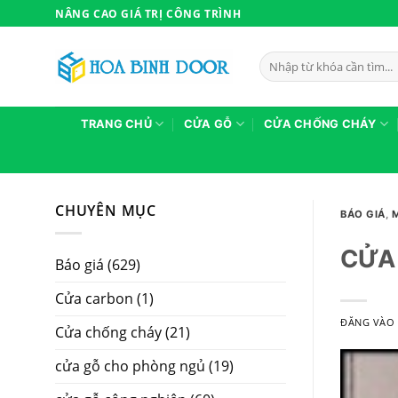
Bỏ
NÂNG CAO GIÁ TRỊ CÔNG TRÌNH
qua
nội
Tìm
dung
kiếm:
TRANG CHỦ
CỬA GỖ
CỬA CHỐNG CHÁY
CHUYÊN MỤC
BÁO GIÁ
,
CỬA 
Báo giá
(629)
Cửa carbon
(1)
ĐĂNG VÀ
Cửa chống cháy
(21)
cửa gỗ cho phòng ngủ
(19)