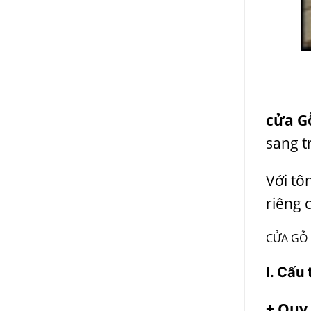
cửa G
sang t
Với tô
riêng 
CỬA GỖ 
I. Cấu
+ Quy