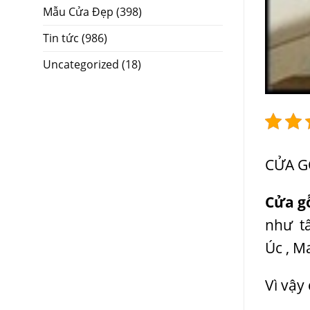
Mẫu Cửa Đẹp
(398)
Tin tức
(986)
Uncategorized
(18)
CỬA G
Cửa g
như tấ
Úc , Ma
Vì vậy