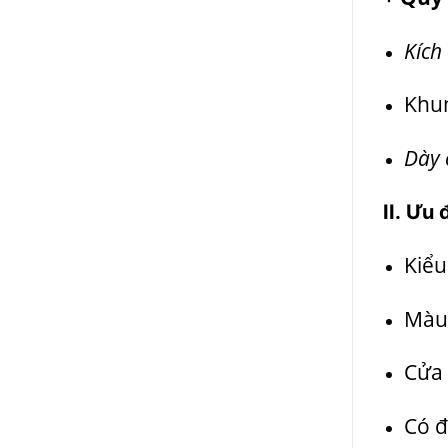
Kích
Khun
Dày 
II.
Ưu 
Kiểu
Màu 
Cửa 
Có đ