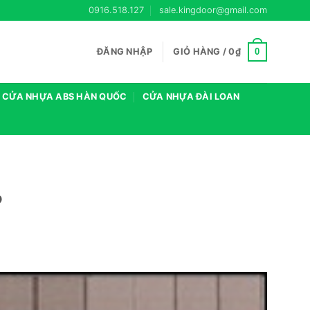
0916.518.127
sale.kingdoor@gmail.com
0
ĐĂNG NHẬP
GIỎ HÀNG /
0
₫
CỬA NHỰA ABS HÀN QUỐC
CỬA NHỰA ĐÀI LOAN
P