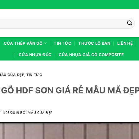
CỬA THÉP VÂN GỖ
TIN TỨC
THƯỚC LỖ BAN
LIÊN HỆ
CỬA NHỰA ĐÚC
CỬA NHỰA GIẢ GỖ COMPOSITE
MẪU CỬA ĐẸP
,
TIN TỨC
GỖ HDF SƠN GIÁ RẺ MẪU MÃ ĐẸ
O
11/05/2019
BỞI
MẪU CỬA ĐẸP