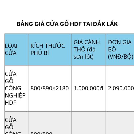
BẢNG GIÁ
CỬA GỖ
HDF TAI ĐẮK LẮK
GIÁ CÁNH
ĐƠN GIA
LOẠI
KÍCH THƯỚC
THÔ (đã
BỘ
CỬA
PHỦ BÌ
sơn lót)
(VNĐ/BỘ)
CỬA
GỖ
CÔNG
800/890×2180
1.000.000đ
2.090.00
NGHIỆP
HDF
CỬA
GỖ