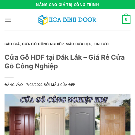
Bỏ
NÂNG CAO GIÁ TRỊ CÔNG TRÌNH
qua
nội
0
dung
BÁO GIÁ
,
CỬA GỖ CÔNG NGHIỆP
,
MẪU CỬA ĐẸP
,
TIN TỨC
Cửa Gỗ HDF tại Đắk Lắk – Giá Rẻ Cửa
Gỗ Công Nghiệp
ĐĂNG VÀO
17/02/2022
BỞI
MẪU CỬA ĐẸP