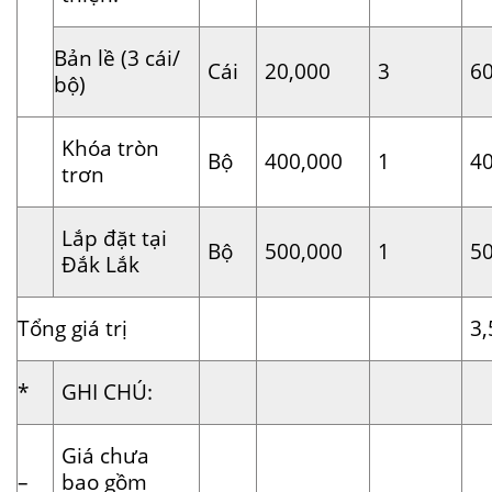
Bản lề (3 cái/
Cái
20,000
3
6
bộ)
Khóa tròn
Bộ
400,000
1
4
trơn
Lắp đặt tại
Bộ
500,000
1
5
Đắk Lắk
Tổng giá trị
3,
*
GHI CHÚ:
Giá chưa
–
bao gồm