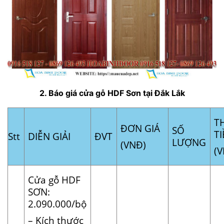
2. Báo giá cửa gỗ HDF Sơn tại Đắk Lắk
T
ĐƠN GIÁ
SỐ
T
Stt
DIỄN GIẢI
ĐVT
LƯỢNG
(VNĐ)
(
Cửa gỗ HDF
SƠN:
2.090.000/bộ
– Kích thước