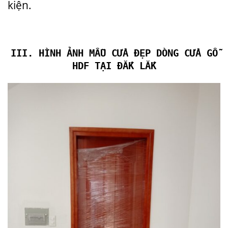
kiện.
III. HÌNH ẢNH
MẪU CỬA ĐẸP
DÒNG
CỬA GỖ
HDF TẠI ĐẮK LẮK