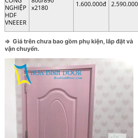
CÔNG
800/890
1.600.000đ
2.590.00
NGHIỆP
x2180
HDF
VNEEER
⇒ Giá trên chưa bao gồm phụ kiện, lắp đặt và
vận chuyển.