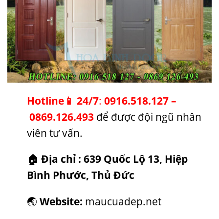
Hotline
📱
24/7
:
0916.518.127
–
0869.126.493
để được đội ngũ nhân
viên tư vấn.
🏠
Địa chỉ :
639 Quốc Lộ 13, Hiệp
Bình Phước, Thủ Đức
🌏
Website:
maucuadep.net