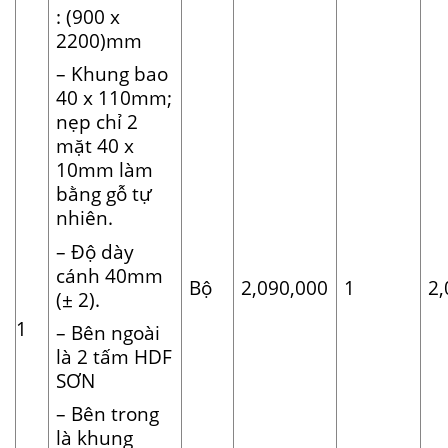
: (900 x
2200)mm
– Khung bao
40 x 110mm;
nẹp chỉ 2
mặt 40 x
10mm làm
bằng gỗ tự
nhiên.
– Độ dày
cánh 40mm
Bộ
2,090,000
1
2,
(± 2).
1
– Bên ngoài
là 2 tấm HDF
SƠN
– Bên trong
là khung