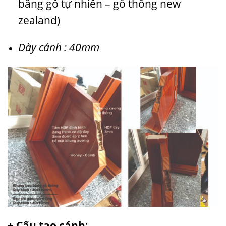
bằng gỗ tự nhiên – gỗ thông new
zealand)
Dày cánh : 40mm
+ Cấu tạo cánh
: