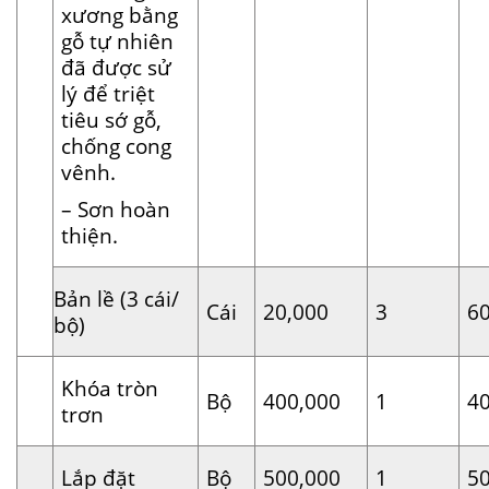
xương bằng
gỗ tự nhiên
đã được sử
lý để triệt
tiêu sớ gỗ,
chống cong
vênh.
– Sơn hoàn
thiện.
Bản lề (3 cái/
Cái
20,000
3
6
bộ)
Khóa tròn
Bộ
400,000
1
4
trơn
Lắp đặt
Bộ
500,000
1
5