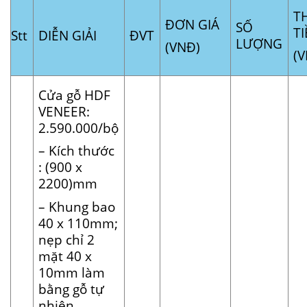
T
ĐƠN GIÁ
SỐ
T
Stt
DIỄN GIẢI
ĐVT
LƯỢNG
(VNĐ)
(
Cửa gỗ HDF
VENEER:
2.590.000/bộ
– Kích thước
: (900 x
2200)mm
– Khung bao
40 x 110mm;
nẹp chỉ 2
mặt 40 x
10mm làm
bằng gỗ tự
nhiên.