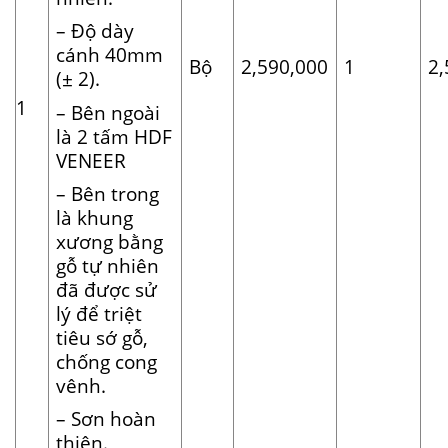
– Độ dày
cánh 40mm
Bộ
2,590,000
1
2,
(± 2).
1
– Bên ngoài
là 2 tấm HDF
VENEER
– Bên trong
là khung
xương bằng
gỗ tự nhiên
đã được sử
lý để triệt
tiêu sớ gỗ,
chống cong
vênh.
– Sơn hoàn
thiện.