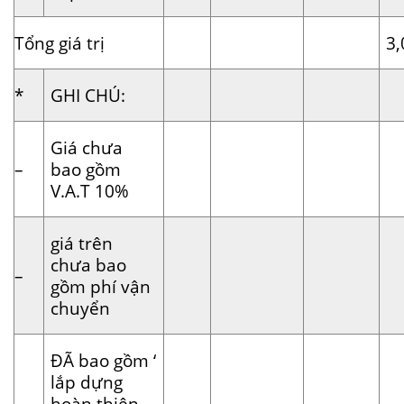
Tổng giá trị
3,
*
GHI CHÚ:
Giá chưa
–
bao gồm
V.A.T 10%
giá trên
chưa bao
–
gồm phí vận
chuyển
ĐÃ bao gồm ‘
lắp dựng
–
hoàn thiện