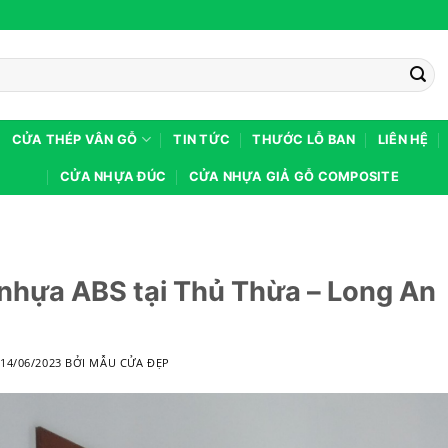
CỬA THÉP VÂN GỖ
TIN TỨC
THƯỚC LỖ BAN
LIÊN HỆ
CỬA NHỰA ĐÚC
CỬA NHỰA GIẢ GỖ COMPOSITE
nhựa ABS tại Thủ Thừa – Long An
O
14/06/2023
BỞI
MẪU CỬA ĐẸP