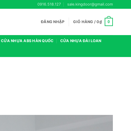
0916.518.127
sale.kingdoor@gmail.com
0
ĐĂNG NHẬP
GIỎ HÀNG /
0
₫
CỬA NHỰA ABS HÀN QUỐC
CỬA NHỰA ĐÀI LOAN