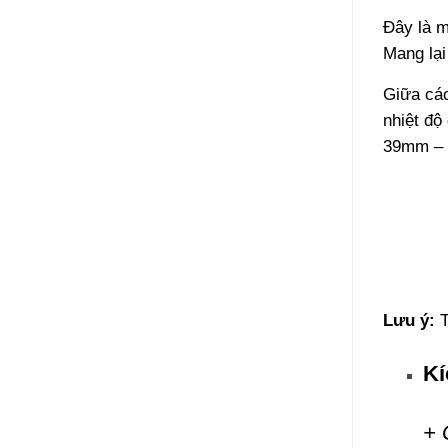
Đây là m
Mang lại
Giữa các
nhiệt độ
39mm – b
Lưu ý:
T
Kí
+ 