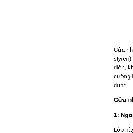
Cửa nh
styren)
điện, k
cường 
dụng.
Cửa n
1: Ngo
Lớp này