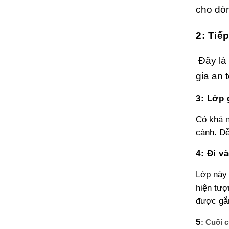
cho dòn
2: Tiế
Đây là 
gia an 
3: Lớp 
Có khả n
cánh. Dễ
4: Đi v
Lớp này 
hiện tượ
được gắn
5
: Cuối 