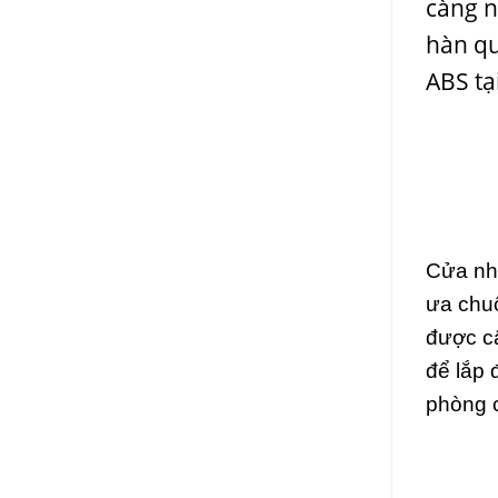
càng n
hàn qu
ABS tạ
Cửa nh
ưa chuộ
được cấ
để lắp 
phòng 