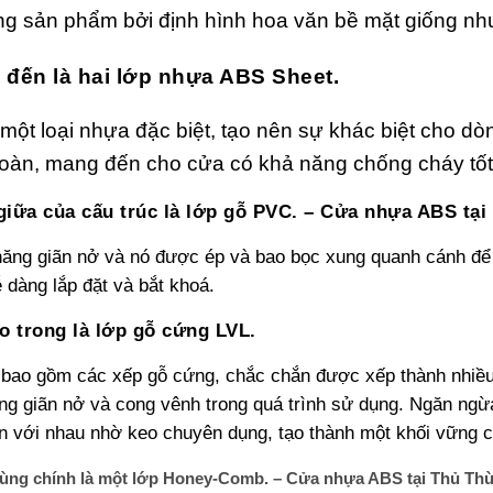
g sản phẩm bởi định hình hoa văn bề mặt giống như
p đến là hai lớp nhựa ABS Sheet.
một loại nhựa đặc biệt, tạo nên sự khác biệt cho d
toàn, mang đến cho cửa có khả năng chống cháy tốt,
giữa của cấu trúc là lớp gỗ PVC. – Cửa nhựa ABS tại
ăng giãn nở và nó được ép và bao bọc xung quanh cánh để t
 dàng lắp đặt và bắt khoá.
ào trong là lớp gỗ cứng LVL.
bao gồm các xếp gỗ cứng, chắc chắn được xếp thành nhiều 
ng giãn nở và cong vênh trong quá trình sử dụng. Ngăn ngừ
 với nhau nhờ keo chuyên dụng, tạo thành một khối vững c
cùng chính là một lớp Honey-Comb.
– Cửa nhựa ABS tại Thủ Th