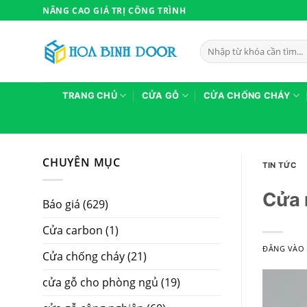
Bỏ
NÂNG CAO GIÁ TRỊ CÔNG TRÌNH
qua
nội
Tìm
dung
kiếm:
TRANG CHỦ
CỬA GỖ
CỬA CHỐNG CHÁY
CHUYÊN MỤC
TIN TỨC
Cửa 
Báo giá
(629)
Cửa carbon
(1)
ĐĂNG VÀ
Cửa chống cháy
(21)
cửa gỗ cho phòng ngủ
(19)