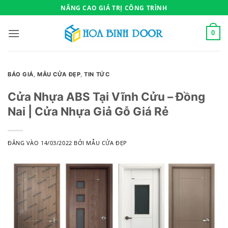
Bỏ
NÂNG CAO GIÁ TRỊ CÔNG TRÌNH
qua
nội
0
dung
BÁO GIÁ
,
MẪU CỬA ĐẸP
,
TIN TỨC
Cửa Nhựa ABS Tại Vĩnh Cửu – Đồng
Nai | Cửa Nhựa Giả Gỗ Giá Rẻ
ĐĂNG VÀO
14/03/2022
BỞI
MẪU CỬA ĐẸP