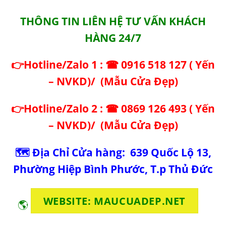
THÔNG TIN LIÊN HỆ TƯ VẤN KHÁCH
HÀNG 24/7
👉Hotline/Zalo 1 : ☎ 0916 518 127 ( Yến
– NVKD)/
(
Mẫu Cửa Đẹp
)
👉Hotline/Zalo 2 : ☎ 0869 126 493 ( Yến
– NVKD)/
(
Mẫu Cửa Đẹp
)
🗺
Địa Chỉ Cửa hàng:
639 Quốc Lộ 13,
Phường Hiệp Bình Phước, T.p Thủ Đức
WEBSITE: MAUCUADEP.NET
🌎