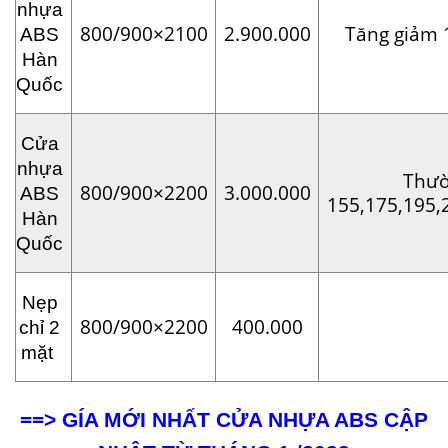
nhựa
800/900×2100
2.900.000
Tăng giảm 
ABS
Hàn
Quốc
Cửa
nhựa
Thư
800/900×2200
3.000.000
ABS
155,175,195,
Hàn
Quốc
Nẹp
800/900×2200
400.000
chỉ 2
mặt
==>
GÍA MỚI NHẤT CỬA NHỰA ABS CẬP