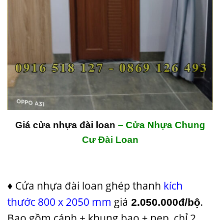
Giá cửa nhựa đài loan
– Cửa Nhựa Chung
Cư Đài Loan
♦
Cửa nhựa đài loan
ghép thanh
kích
thước 800 x 2050 mm
giá
.
2.050.000đ/bộ
Bao gồm cánh + khung bao + nẹp chỉ 2