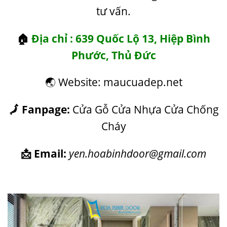
tư vấn.
🏠
Địa chỉ : 639 Quốc Lộ 13, Hiệp Bình
Phước, Thủ Đức
🌏 Website: maucuadep.net
🗾 Fanpage:
Cửa Gỗ Cửa Nhựa Cửa Chống
Cháy
📩 Email:
yen.hoabinhdoor@gmail.com