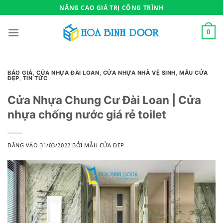
Bỏ
NÂNG CAO GIÁ TRỊ CÔNG TRÌNH
qua
nội
0
dung
BÁO GIÁ
,
CỬA NHỰA ĐÀI LOAN
,
CỬA NHỰA NHÀ VỆ SINH
,
MẪU CỬA
ĐẸP
,
TIN TỨC
Cửa Nhựa Chung Cư Đài Loan | Cửa
nhựa chống nước giá rẻ toilet
ĐĂNG VÀO
31/03/2022
BỞI
MẪU CỬA ĐẸP