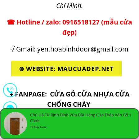
Chí Minh.
☎ Hotline / zalo:
0916518127
(
mẫu cửa
đẹp
)
√ Gmail: yen.hoabinhdoor@gmail.com
⊗ WEBSITE: MAUCUADEP.NET
♦ FANPAGE:
CỬA GỖ CỬA NHỰA CỬA
CHỐNG CHÁY
Chú Hà Từ Bình Định Vừa Đặt Hàng Cửa Thép Vân Gỗ 1
Cánh
13 Giây Trước