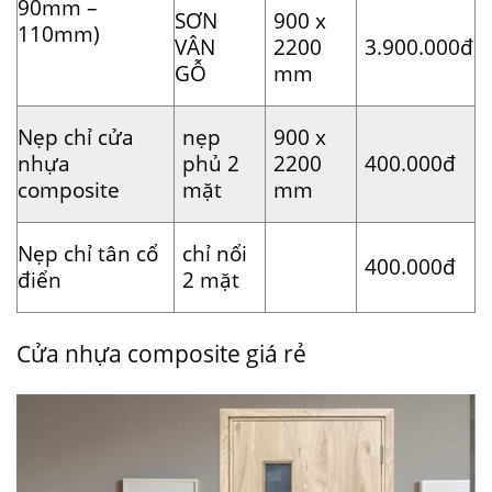
90mm –
SƠN
900 x
110mm)
VÂN
2200
3.900.000đ
GỖ
mm
Nẹp chỉ cửa
nẹp
900 x
nhựa
phủ 2
2200
400.000đ
composite
mặt
mm
Nẹp chỉ tân cổ
chỉ nổi
400.000đ
điển
2 mặt
Cửa nhựa composite giá rẻ