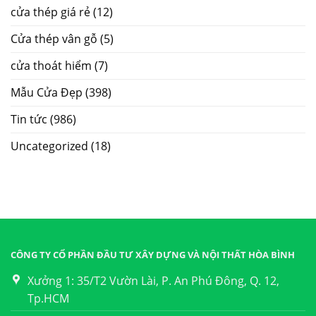
cửa thép giá rẻ
(12)
Cửa thép vân gỗ
(5)
cửa thoát hiểm
(7)
Mẫu Cửa Đẹp
(398)
Tin tức
(986)
Uncategorized
(18)
CÔNG TY CỔ PHẦN ĐẦU TƯ XÂY DỰNG VÀ NỘI THẤT HÒA BÌNH
Xưởng 1: 35/T2 Vườn Lài, P. An Phú Đông, Q. 12,
Tp.HCM