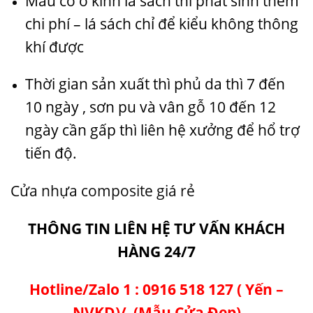
Mẫu có ô kính lá sách thì phát sinh thêm
chi phí – lá sách chỉ để kiểu không thông
khí được
Thời gian sản xuất thì phủ da thì 7 đến
10 ngày , sơn pu và vân gỗ 10 đến 12
ngày cần gấp thì liên hệ xưởng để hổ trợ
tiến độ.
Cửa nhựa composite giá rẻ
THÔNG TIN LIÊN HỆ TƯ VẤN KHÁCH
HÀNG 24/7
Hotline/Zalo 1 :
0916 518 127
( Yến –
NVKD)/
(
Mẫu Cửa Đẹp
)