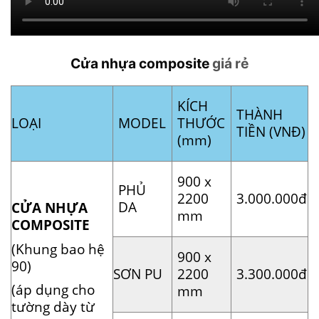
Cửa nhựa composite
giá rẻ
KÍCH
THÀNH
LOẠI
MODEL
THƯỚC
TIỀN (VNĐ)
(mm)
900 x
PHỦ
2200
3.000.000đ
DA
CỬA NHỰA
mm
COMPOSITE
(Khung bao hệ
900 x
90)
SƠN PU
2200
3.300.000đ
(áp dụng cho
mm
tường dày từ