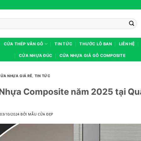
CỬA THÉP VÂN GỖ
TIN TỨC
THƯỚC LỖ BAN
LIÊN HỆ
CỬA NHỰA ĐÚC
CỬA NHỰA GIẢ GỖ COMPOSITE
CỬA NHỰA GIÁ RẼ
,
TIN TỨC
Nhựa Composite năm 2025 tại Qu
O
03/10/2024
BỞI
MẪU CỬA ĐẸP