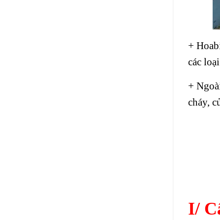
+ Hoabi
các loạ
+ Ngoài
cháy, c
I/ C