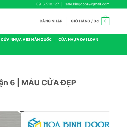
0916.518.127
sale.kingdoor@gmail.com
0
ĐĂNG NHẬP
GIỎ HÀNG /
0
₫
CỬA NHỰA ABS HÀN QUỐC
CỬA NHỰA ĐÀI LOAN
ận 6 | MẪU CỬA ĐẸP