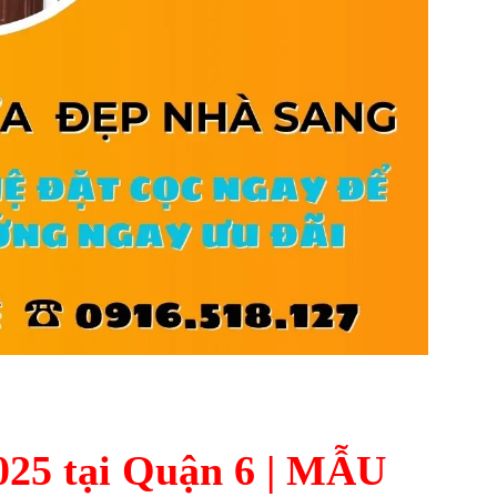
25 tại Quận 6 | MẪU