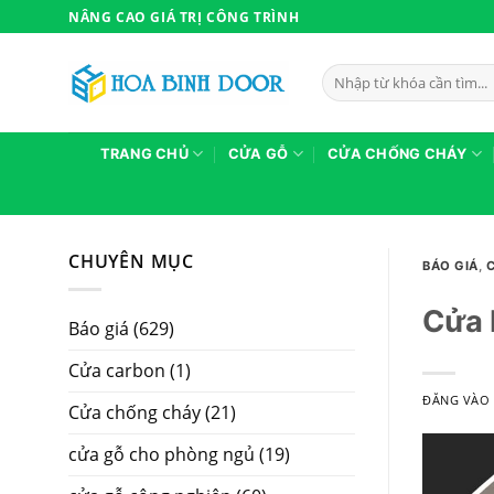
Bỏ
NÂNG CAO GIÁ TRỊ CÔNG TRÌNH
qua
nội
Tìm
dung
kiếm:
TRANG CHỦ
CỬA GỖ
CỬA CHỐNG CHÁY
CHUYÊN MỤC
BÁO GIÁ
,
Cửa 
Báo giá
(629)
Cửa carbon
(1)
ĐĂNG VÀ
Cửa chống cháy
(21)
cửa gỗ cho phòng ngủ
(19)