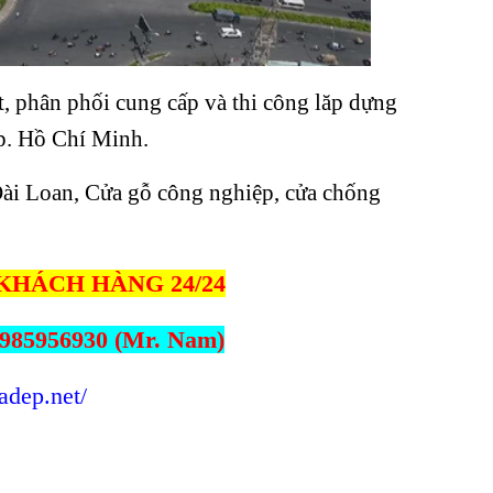
, phân phối cung cấp và thi công lăp dựng
Tp. Hồ Chí Minh.
ài Loan, Cửa gỗ công nghiệp, cửa chống
KHÁCH HÀNG 24/24
85956930 (Mr. Nam)
adep.net/