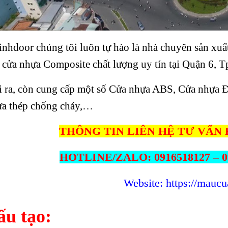
nhdoor chúng tôi luôn tự hào là nhà chuyên sản xuất
i cửa nhựa Composite chất lượng uy tín tại Quận 6, 
 ra, còn cung cấp một số Cửa nhựa ABS, Cửa nhựa Đ
ửa thép chống cháy,…
THÔNG TIN LIÊN HỆ TƯ VẤN 
HOTLINE/ZALO: 0916518127 – 09
Website: https://maucu
ấu tạo: