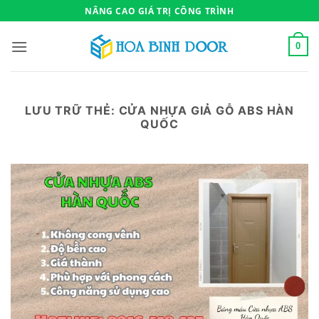
Bỏ
NÂNG CAO GIÁ TRỊ CÔNG TRÌNH
qua
nội
0
dung
LƯU TRỮ THẺ:
CỬA NHỰA GIẢ GỖ ABS HÀN
QUỐC