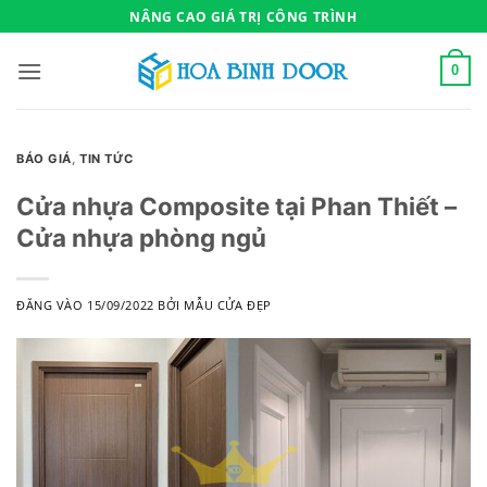
Bỏ
NÂNG CAO GIÁ TRỊ CÔNG TRÌNH
qua
nội
0
dung
BÁO GIÁ
,
TIN TỨC
Cửa nhựa Composite tại Phan Thiết –
Cửa nhựa phòng ngủ
ĐĂNG VÀO
15/09/2022
BỞI
MẪU CỬA ĐẸP