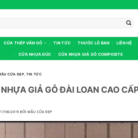
CỬA THÉP VÂN GỖ
TIN TỨC
THƯỚC LỖ BAN
LIÊN HỆ
CỬA NHỰA ĐÚC
CỬA NHỰA GIẢ GỖ COMPOSITE
MẪU CỬA ĐẸP
,
TIN TỨC
NHỰA GIẢ GỖ ĐÀI LOAN CAO CẤP
O
17/06/2019
BỞI
MẪU CỬA ĐẸP