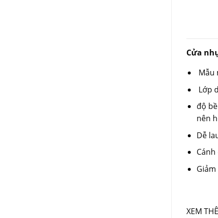
Cửa nhự
Mẫu m
Lớp d
độ bề
nên h
Dễ lau
Cánh 
Giảm 
XEM TH