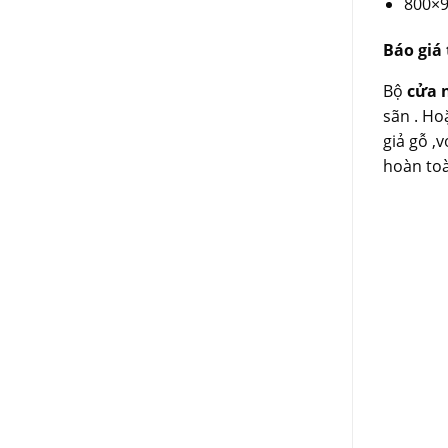
800×9
Báo giá
Bộ
cửa 
sãn . Ho
giả gỗ ,
hoàn to