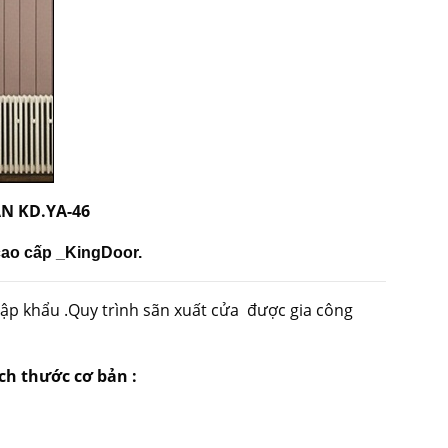
N KD.YA-46
cao cấp _KingDoor.
hập khẩu .Quy trình sãn xuất cửa được gia công
ch thước cơ bản :