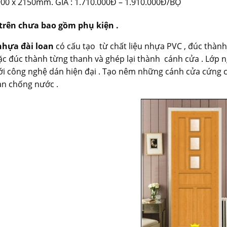
00 x 2150mm. GIÁ : 1.710.000Đ – 1.910.000Đ/BỘ
 trên chưa bao gồm phụ kiện .
nhựa đài loan
có cấu tạo từ chất liệu nhựa PVC , đúc thàn
ặc đúc thành từng thanh và ghép lại thành cánh cửa . Lớp 
với công nghệ dán hiện đại . Tạo nêm những cánh cửa cứng c
àn chống nước .