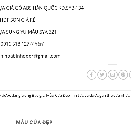
A GIẢ GỖ ABS HÀN QUỐC KD.SYB-134
HDF SƠN GIÁ RẺ
A SUNG YU MẪU SYA 321
: 0916 518 127 (/ Yến)
yen.hoabinhdoor@gmail.com
ày được đăng trong
Báo giá
,
Mẫu Cửa Đẹp
,
Tin tức
và được gắn thẻ
cửa nhựa 
MẪU CỬA ĐẸP