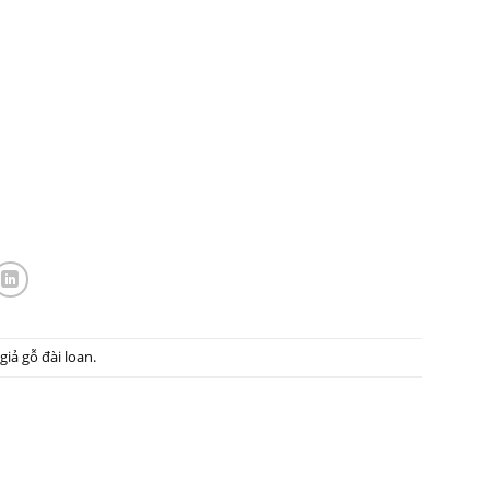
giả gỗ đài loan
.