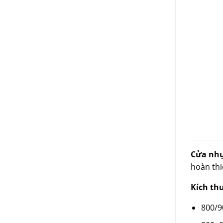
Cửa nhự
hoàn thi
Kích th
800/9