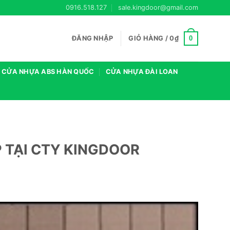
0916.518.127
sale.kingdoor@gmail.com
0
ĐĂNG NHẬP
GIỎ HÀNG /
0
₫
CỬA NHỰA ABS HÀN QUỐC
CỬA NHỰA ĐÀI LOAN
 TẠI CTY KINGDOOR