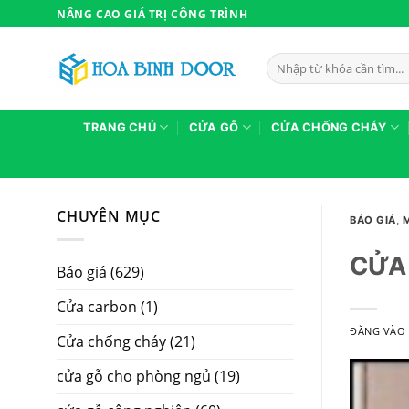
Bỏ
NÂNG CAO GIÁ TRỊ CÔNG TRÌNH
qua
nội
Tìm
dung
kiếm:
TRANG CHỦ
CỬA GỖ
CỬA CHỐNG CHÁY
CHUYÊN MỤC
BÁO GIÁ
,
CỬA 
Báo giá
(629)
Cửa carbon
(1)
ĐĂNG VÀ
Cửa chống cháy
(21)
cửa gỗ cho phòng ngủ
(19)