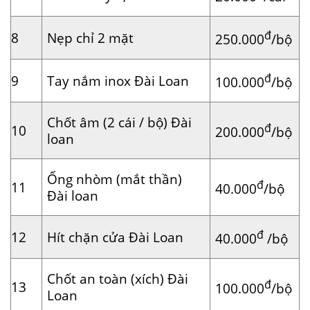
đ
8
Nẹp chỉ 2 mặt
250.000
/bộ
đ
9
Tay nắm inox Đài Loan
100.000
/bộ
Chốt âm (2 cái / bộ) Đài
đ
10
200.000
/bộ
loan
Ống nhòm (mắt thần)
đ
11
40.000
/bộ
Đài loan
đ
12
Hít chặn cửa Đài Loan
40.000
/bộ
Chốt an toàn (xích) Đài
đ
13
100.000
/bộ
Loan