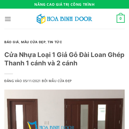
Bỏ
NÂNG CAO GIÁ TRỊ CÔNG TRÌNH
qua
nội
0
dung
BÁO GIÁ
,
MẪU CỬA ĐẸP
,
TIN TỨC
Cửa Nhựa Loại 1 Giả Gỗ Đài Loan Ghép
Thanh 1 cánh và 2 cánh
ĐĂNG VÀO
05/11/2021
BỞI
MẪU CỬA ĐẸP