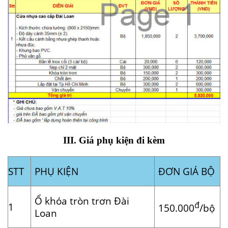
III. Giá phụ kiện đi kèm
STT
PHỤ KIỆN
ĐƠN GIÁ BỘ
Ổ khóa tròn trơn Đài
đ
1
150.000
/bộ
Loan