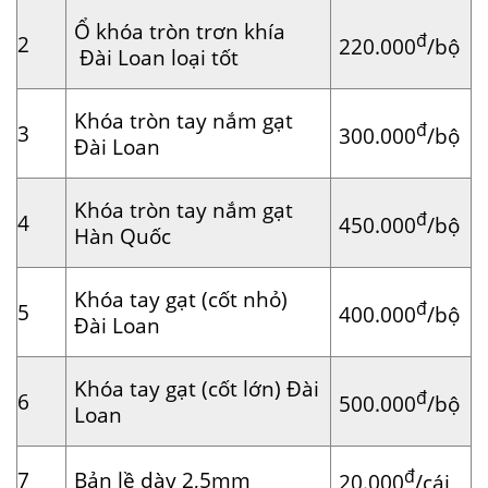
Ổ khóa tròn trơn khía
đ
2
220.000
/bộ
Đài Loan loại tốt
Khóa tròn tay nắm gạt
đ
3
300.000
/bộ
Đài Loan
Khóa tròn tay nắm gạt
đ
4
450.000
/bộ
Hàn Quốc
Khóa tay gạt (cốt nhỏ)
đ
5
400.000
/bộ
Đài Loan
Khóa tay gạt (cốt lớn) Đài
đ
6
500.000
/bộ
Loan
đ
7
Bản lề dày 2,5mm
20.000
/cái