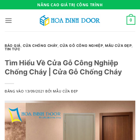
Bỏ
NÂNG CAO GIÁ TRỊ CÔNG TRÌNH
qua
nội
0
dung
BÁO GIÁ
,
CỬA CHỐNG CHÁY
,
CỬA GỖ CÔNG NGHIỆP
,
MẪU CỬA ĐẸP
,
TIN TỨC
Tìm Hiểu Về Cửa Gỗ Công Nghiệp
Chống Cháy | Cửa Gỗ Chống Cháy
ĐĂNG VÀO
13/09/2021
BỞI
MẪU CỬA ĐẸP