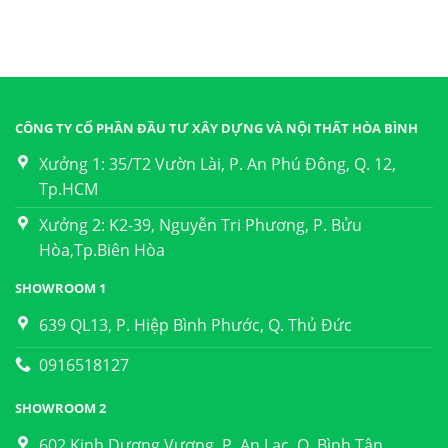
CÔNG TY CỔ PHẦN ĐẦU TƯ XÂY DỰNG VÀ NỘI THẤT HÒA BÌNH
Xưởng 1: 35/T2 Vườn Lài, P. An Phú Đông, Q. 12,
Tp.HCM
Xưởng 2: K2-39, Nguyễn Tri Phương, P. Bửu
Hòa,Tp.Biên Hòa
SHOWROOM 1
639 QL13, P. Hiệp Bình Phước, Q. Thủ Đức
0916518127
SHOWROOM 2
602 Kinh Dương Vương, P. An Lạc, Q. Bình Tân