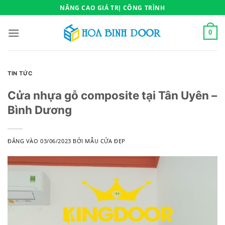
Bỏ
NÂNG CAO GIÁ TRỊ CÔNG TRÌNH
qua
nội
0
dung
TIN TỨC
Cửa nhựa gỗ composite tại Tân Uyên –
Bình Dương
ĐĂNG VÀO
03/06/2023
BỞI
MẪU CỬA ĐẸP