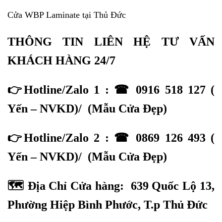
Cửa WBP Laminate tại Thủ Đức
THÔNG TIN LIÊN HỆ TƯ VẤN
KHÁCH HÀNG 24/7
👉Hotline/Zalo 1 : ☎
0916 518 127
(
Yến – NVKD)/
(
Mẫu Cửa Đẹp
)
👉Hotline/Zalo 2 : ☎
0869 126 493
(
Yến – NVKD)/
(
Mẫu Cửa Đẹp
)
🗺
Địa Chỉ Cửa hàng:
639 Quốc Lộ 13,
Phường Hiệp Bình Phước, T.p Thủ Đức