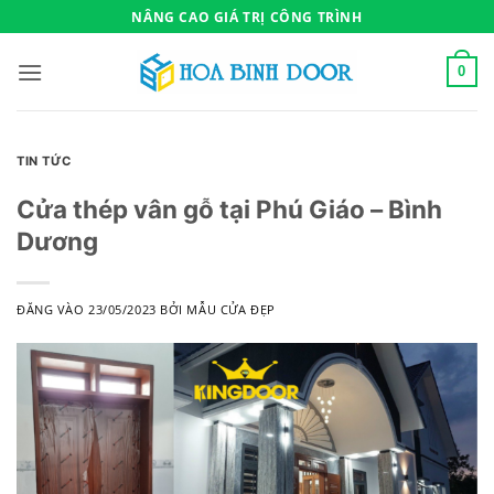
Bỏ
NÂNG CAO GIÁ TRỊ CÔNG TRÌNH
qua
nội
0
dung
TIN TỨC
Cửa thép vân gỗ tại Phú Giáo – Bình
Dương
ĐĂNG VÀO
23/05/2023
BỞI
MẪU CỬA ĐẸP