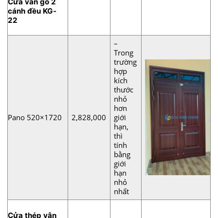
Cửa vân gỗ 2
cánh đều KG-
22
–
Trong
trường
hợp
kích
thước
nhỏ
hơn
Pano 520×1720
2,828,000
giới
hạn,
thì
tính
bằng
giới
hạn
nhỏ
nhất
Cửa thép vân