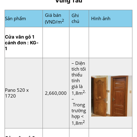
Vũng Tàu
Giá bán
Ghi
Sản phẩm
Hình ảnh
2
chú
(VND/m
Cửa vân gỗ 1
cánh đơn : KG-
1
– Diện
tích tối
thiểu
tính
giá là
Pano 520 x
2.
2,660,000
1,8m
1720
–
Trong
trường
hợp <
2
1,8m