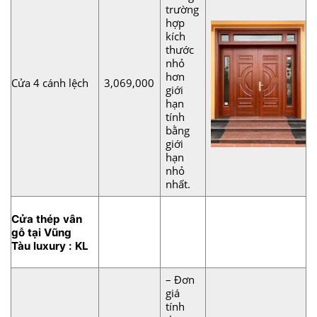
trường
hợp
kích
thước
nhỏ
hơn
Cửa 4 cánh lệch
3,069,000
giới
hạn
tính
bằng
giới
hạn
nhỏ
nhất.
Cửa thép vân
gỗ tại Vũng
Tàu luxury : KL
– Đơn
giá
tính