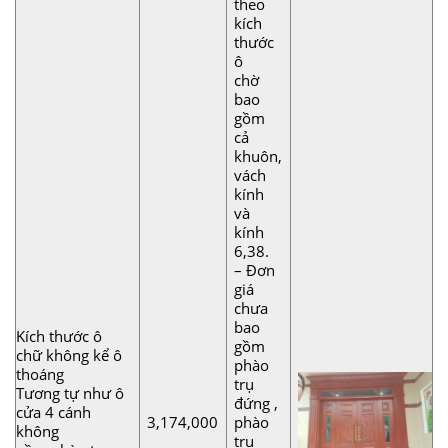
theo
kích
thước
ô
chờ
bao
gồm
cả
khuôn,
vách
kính
và
kính
6,38.
– Đơn
giá
chưa
bao
Kích thước ô
gồm
chữ không kể ô
phào
thoáng
trụ
Tương tự như ô
đứng ,
cửa 4 cánh
3,174,000
phào
không
trụ