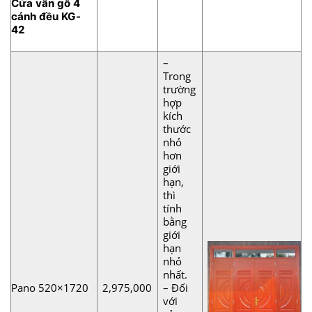
Cửa vân gỗ 4
cánh đều KG-
42
–
Trong
trường
hợp
kích
thước
nhỏ
hơn
giới
hạn,
thì
tính
bằng
giới
hạn
nhỏ
nhất.
Pano 520×1720
2,975,000
– Đối
với