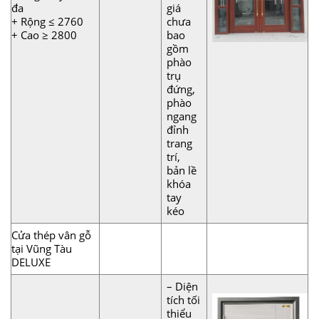
đa
giá
+ Rộng ≤ 2760
chưa
+ Cao ≥ 2800
bao
gồm
phào
trụ
đứng,
phào
ngang
đỉnh
trang
trí,
bản lề
khóa
tay
kéo
Cửa thép vân gỗ
tại Vũng Tàu
DELUXE
– Diện
tích tối
thiểu