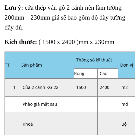
Lưu ý:
cửa thép vân gỗ 2 cánh nên làm tường
200mm – 230mm giá sẽ bao gồm độ dày tường
đầy đủ.
Kích thước:
( 1500 x 2400 )mm x 230mm
Thông số kỹ thuật
TT
Sản phẩm
Đơn vị
Rộng
Cao
1
Cửa 2 cánh KG-22
1500
2400
m2
Phào giả mặt sau
md
Khoá
Bộ