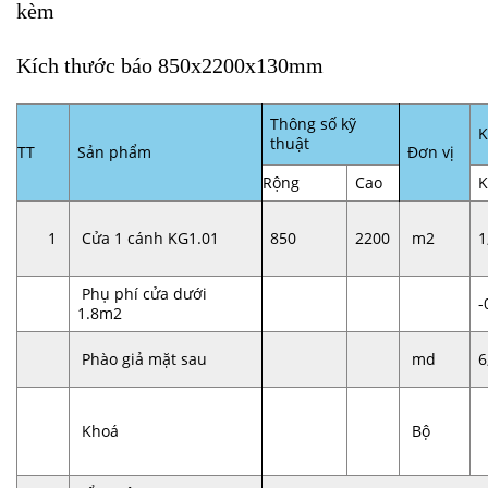
kèm
Kích thước báo 850x2200x130mm
Thông số kỹ
K
thuật
TT
Sản phẩm
Đơn vị
Rộng
Cao
K
1
Cửa 1 cánh KG1.01
850
2200
m2
1
Phụ phí cửa dưới
-
1.8m2
Phào giả mặt sau
md
6
Khoá
Bộ