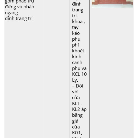
gồm phào trụ
đỉnh
đứng và phào
trang
ngang
trí,
đỉnh trang trí
khóa ,
tay
kéo
phụ
phí
khoét
kính
cánh
phụ và
KCL 10
Ly,
– Đối
với
cửa
KL1 .
KL2 áp
bằng
giá
cửa
KG1,