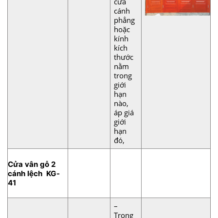
cửa
cánh
phẳng
hoặc
kính
kích
thước
nằm
trong
giới
hạn
nào,
áp giá
giới
hạn
đó,
Cửa vân gỗ 2
cánh lệch KG-
41
–
Trong