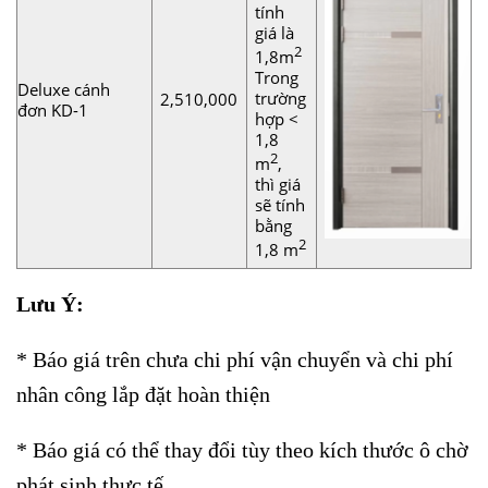
tính
giá là
2
1,8m
Trong
Deluxe cánh
trường
2,510,000
đơn KD-1
hợp <
1,8
2
m
,
thì giá
sẽ tính
bằng
2
1,8 m
Lưu Ý:
* Báo giá trên chưa
chi phí vận chuyển và chi phí
nhân công lắp đặt hoàn thiện
* Báo giá có thể thay đổi tùy theo kích thước ô chờ
phát sinh thực tế.