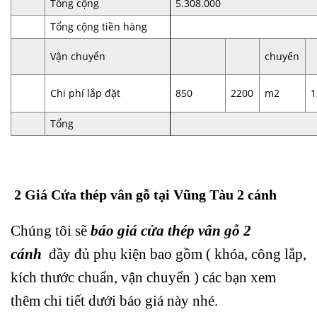
Tổng cộng
5.308.000
Tổng cộng tiền hàng
7.4
Vận chuyển
chuyến
Chi phí lắp đặt
850
2200
m2
1
Tổng
2.1
2 Giá Cửa thép vân gỗ tại Vũng Tàu 2 cánh
Chúng tôi sẽ
báo giá cửa thép vân gỗ 2
cánh
đầy đủ phụ kiện bao gồm ( khóa, công lắp,
kích thước chuẩn, vận chuyển ) các bạn xem
thêm chi tiết dưới báo giá này nhé.