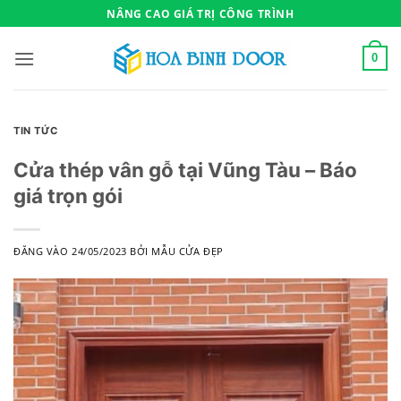
Bỏ
NÂNG CAO GIÁ TRỊ CÔNG TRÌNH
qua
nội
0
dung
TIN TỨC
Cửa thép vân gỗ tại Vũng Tàu – Báo
giá trọn gói
ĐĂNG VÀO
24/05/2023
BỞI
MẪU CỬA ĐẸP