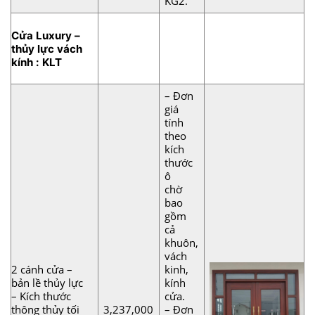
KG2.
Cửa Luxury –
thủy lực vách
kính : KLT
– Đơn
giá
tính
theo
kích
thước
ô
chờ
bao
gồm
cả
khuôn,
vách
2 cánh cửa –
kinh,
bản lề thủy lực
kính
– Kích thước
cửa.
thông thủy tối
3,237,000
– Đơn