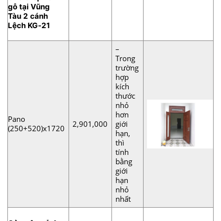
gỗ
tại Vũng
Tàu 2 cánh
Lệch KG-21
–
Trong
trường
hợp
kích
thước
nhỏ
hơn
Pano
2,901,000
giới
(250+520)x1720
hạn,
thì
tính
bằng
giới
hạn
nhỏ
nhất