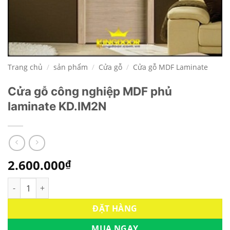
Trang chủ
/
sản phẩm
/
Cửa gỗ
/
Cửa gỗ MDF Laminate
Cửa gỗ công nghiệp MDF phủ
laminate KD.lM2N
2.600.000
₫
Cửa gỗ công nghiệp MDF phủ laminate KD.lM2N số lượng
ĐẶT HÀNG
MUA NGAY