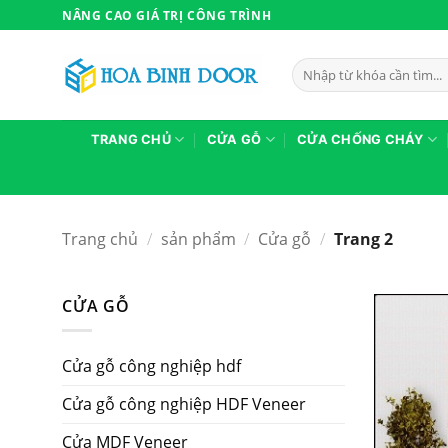
Bỏ
NÂNG CAO GIÁ TRỊ CÔNG TRÌNH
qua
nội
Tìm
dung
kiếm:
TRANG CHỦ
CỬA GỖ
CỬA CHỐNG CHÁY
Trang chủ
/
sản phẩm
/
Cửa gỗ
/
Trang 2
CỬA GỖ
Cửa gỗ công nghiệp hdf
Cửa gỗ công nghiệp HDF Veneer
Cửa MDF Veneer