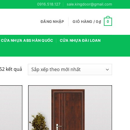
0916.518.127
sale.kingdoor@gmail.com
0
ĐĂNG NHẬP
GIỎ HÀNG /
0
₫
CỬA NHỰA ABS HÀN QUỐC
CỬA NHỰA ĐÀI LOAN
Đã
52 kết quả
sắp
xếp
theo
mới
nhất