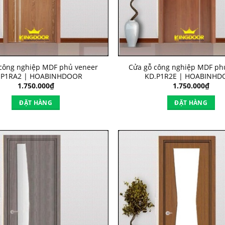
công nghiệp MDF phủ veneer
Cửa gỗ công nghiệp MDF ph
.P1RA2 | HOABINHDOOR
KD.P1R2E | HOABINHD
1.750.000
₫
1.750.000
₫
ĐẶT HÀNG
ĐẶT HÀNG