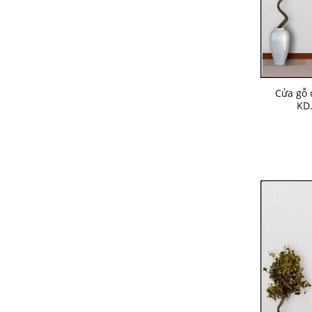
Cửa gỗ 
KD