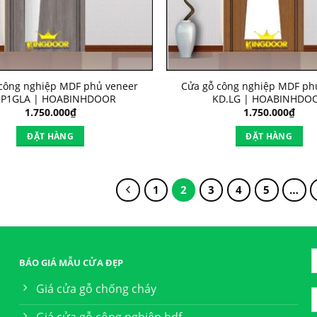
công nghiệp MDF phủ veneer
Cửa gỗ công nghiệp MDF ph
.P1GLA | HOABINHDOOR
KD.LG | HOABINHDO
1.750.000
₫
1.750.000
₫
ĐẶT HÀNG
ĐẶT HÀNG
1
2
3
4
5
…
BÁO GIÁ MẪU CỬA ĐẸP
Giá cửa gỗ chống cháy