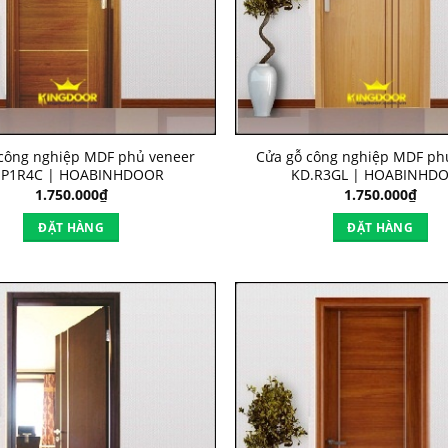
công nghiệp MDF phủ veneer
Cửa gỗ công nghiệp MDF ph
.P1R4C | HOABINHDOOR
KD.R3GL | HOABINHD
1.750.000
₫
1.750.000
₫
ĐẶT HÀNG
ĐẶT HÀNG