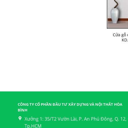
Cửa gỗ 
KD
CÔNG TY CỔ PHẦN ĐẦU TƯ XÂY DỰNG VÀ NỘI THẤT HÒA
BÌNH
Xưởng 1: 35/T2 Vườn Lài, P. An Phú Đông, Q. 12,
Tp.HCM