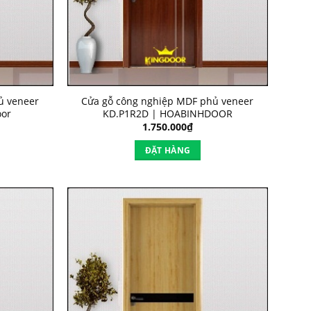
ủ veneer
Cửa gỗ công nghiệp MDF phủ veneer
oor
KD.P1R2D | HOABINHDOOR
1.750.000
₫
ĐẶT HÀNG