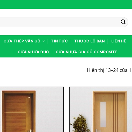
CỬA THÉP VÂN GỖ
TIN TỨC
THƯỚC LỖ BAN
LIÊN HỆ
CỬA NHỰA ĐÚC
CỬA NHỰA GIẢ GỖ COMPOSITE
Hiển thị 13–24 của 1