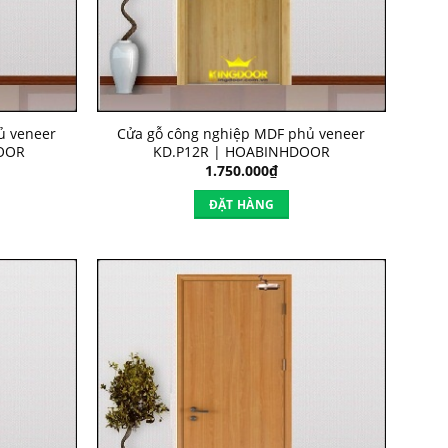
ủ veneer
Cửa gỗ công nghiệp MDF phủ veneer
OOR
KD.P12R | HOABINHDOOR
1.750.000
₫
ĐẶT HÀNG