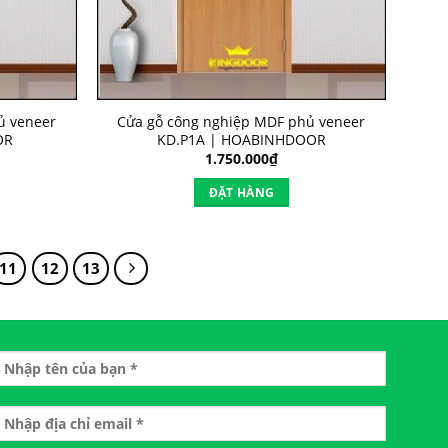
ủ veneer
Cửa gỗ công nghiệp MDF phủ veneer
OR
KD.P1A | HOABINHDOOR
1.750.000
₫
ĐẶT HÀNG
11
12
13