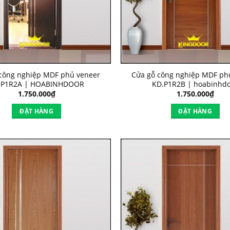
công nghiệp MDF phủ veneer
Cửa gỗ công nghiệp MDF ph
.P1R2A | HOABINHDOOR
KD.P1R2B | hoabinhd
1.750.000
₫
1.750.000
₫
ĐẶT HÀNG
ĐẶT HÀNG