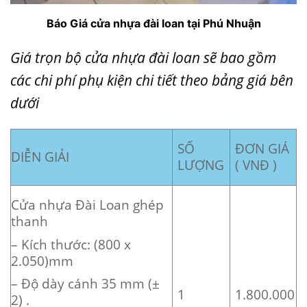
Báo Giá cửa nhựa đài loan tại Phú Nhuận
Giá trọn bộ
cửa nhựa đài loan
sẽ bao gồm
các chi phí phụ kiện chi tiết theo bảng giá bên
dưới
SỐ
ĐƠN GIÁ
DIỄN GIẢI
LƯỢNG
( VNĐ )
Cửa nhựa Đài Loan ghép
thanh
– Kích thước: (800 x
2.050)mm
– Độ dày cánh 35 mm (±
1
1.800.000
2) .