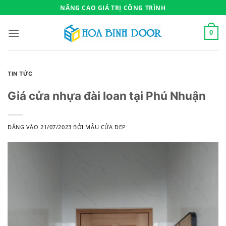
Bỏ
NÂNG CAO GIÁ TRỊ CÔNG TRÌNH
qua
nội
0
dung
TIN TỨC
Giá cửa nhựa đài loan tại Phú Nhuận
ĐĂNG VÀO
21/07/2023
BỞI
MẪU CỬA ĐẸP