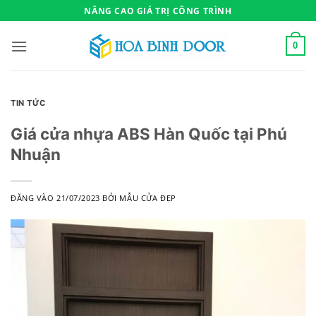
Bỏ
NÂNG CAO GIÁ TRỊ CÔNG TRÌNH
qua
nội
0
dung
TIN TỨC
Giá cửa nhựa ABS Hàn Quốc tại Phú
Nhuận
ĐĂNG VÀO
21/07/2023
BỞI
MẪU CỬA ĐẸP