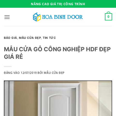
Bỏ
NÂNG CAO GIÁ TRỊ CÔNG TRÌNH
qua
nội
0
dung
BÁO GIÁ
,
MẪU CỬA ĐẸP
,
TIN TỨC
MẪU CỬA GỖ CÔNG NGHIỆP HDF ĐẸP
GIÁ RẺ
ĐĂNG VÀO
12/07/2019
BỞI
MẪU CỬA ĐẸP