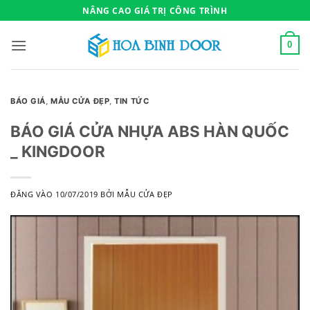
Bỏ
NÂNG CAO GIÁ TRỊ CÔNG TRÌNH
qua
nội
0
dung
BÁO GIÁ
,
MẪU CỬA ĐẸP
,
TIN TỨC
BÁO GIÁ CỬA NHỰA ABS HÀN QUỐC
_ KINGDOOR
ĐĂNG VÀO
10/07/2019
BỞI
MẪU CỬA ĐẸP