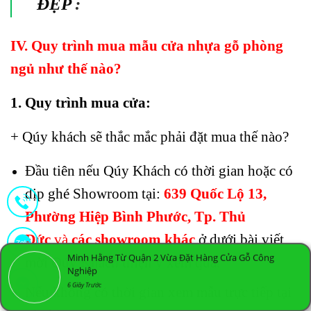
ĐẸP
:
IV. Quy trình mua mẫu cửa nhựa gỗ phòng
ngủ như thế nào?
1. Quy trình mua cửa:
+ Qúy khách sẽ thắc mắc phải đặt mua thế nào?
Đầu tiên nếu Qúy Khách có thời gian hoặc có
dịp ghé Showroom tại:
639 Quốc Lộ 13,
Phường Hiệp Bình Phước, Tp. Thủ
Đức
và
các showroom khác
ở dưới bài viết
Minh Hằng Từ Quận 2 Vừa Đặt Hàng Cửa Gỗ Công
mời Qúy Khách thiện ý xem qua.
Nghiệp
6 Giây Trước
Nếu không có thời gian xem mẫu trực tiếp tại