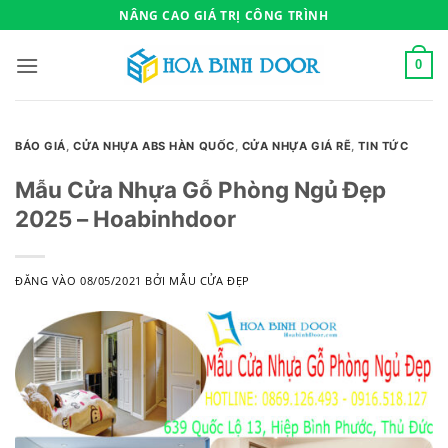
Bỏ
NÂNG CAO GIÁ TRỊ CÔNG TRÌNH
qua
nội
0
dung
BÁO GIÁ
,
CỬA NHỰA ABS HÀN QUỐC
,
CỬA NHỰA GIÁ RẼ
,
TIN TỨC
Mẫu Cửa Nhựa Gỗ Phòng Ngủ Đẹp
2025 – Hoabinhdoor
ĐĂNG VÀO
08/05/2021
BỞI
MẪU CỬA ĐẸP