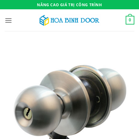
Bỏ
NÂNG CAO GIÁ TRỊ CÔNG TRÌNH
qua
nội
0
dung