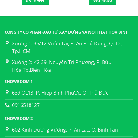
ĐẶT HÀNG
ĐẶT HÀNG
CÔNG TY CỔ PHẦN ĐẦU TƯ XÂY DỰNG VÀ NỘI THẤT HÒA BÌNH
Xưởng 1: 35/T2 Vườn Lài, P. An Phú Đông, Q. 12,
Tp.HCM
Xưởng 2: K2-39, Nguyễn Tri Phương, P. Bửu
Hòa,Tp.Biên Hòa
SHOWROOM 1
639 QL13, P. Hiệp Bình Phước, Q. Thủ Đức
0916518127
SHOWROOM 2
602 Kinh Dương Vương, P. An Lạc, Q. Bình Tân