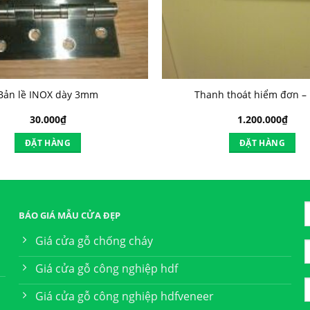
Bản lề INOX dày 3mm
Thanh thoát hiểm đơn –
30.000
₫
1.200.000
₫
ĐẶT HÀNG
ĐẶT HÀNG
BÁO GIÁ MẪU CỬA ĐẸP
Giá cửa gỗ chống cháy
Giá cửa gỗ công nghiệp hdf
Giá cửa gỗ công nghiệp hdfveneer