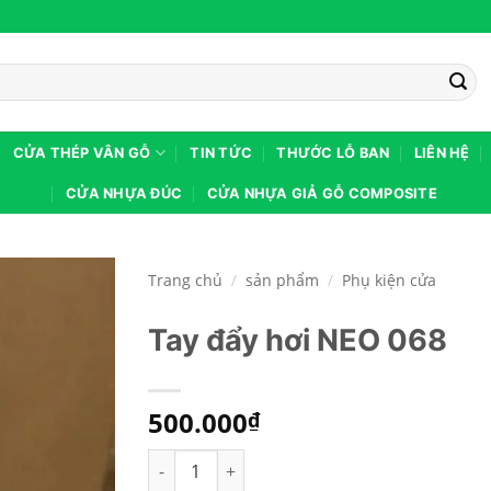
CỬA THÉP VÂN GỖ
TIN TỨC
THƯỚC LỖ BAN
LIÊN HỆ
CỬA NHỰA ĐÚC
CỬA NHỰA GIẢ GỖ COMPOSITE
Trang chủ
/
sản phẩm
/
Phụ kiện cửa
Tay đẩy hơi NEO 068
500.000
₫
Tay đẩy hơi NEO 068 số lượng