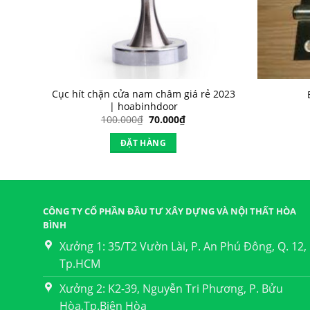
 VT-
Cục hít chặn cửa nam châm giá rẻ 2023
| hoabinhdoor
Giá
Giá
100.000
₫
70.000
₫
gốc
hiện
là:
tại
ĐẶT HÀNG
100.000₫.
là:
70.000₫.
CÔNG TY CỔ PHẦN ĐẦU TƯ XÂY DỰNG VÀ NỘI THẤT HÒA
BÌNH
Xưởng 1: 35/T2 Vườn Lài, P. An Phú Đông, Q. 12,
Tp.HCM
Xưởng 2: K2-39, Nguyễn Tri Phương, P. Bửu
Hòa,Tp.Biên Hòa