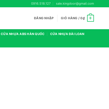
0916.518.127
sale.kingdoor@gmail.com
0
ĐĂNG NHẬP
GIỎ HÀNG /
0
₫
CỬA NHỰA ABS HÀN QUỐC
CỬA NHỰA ĐÀI LOAN