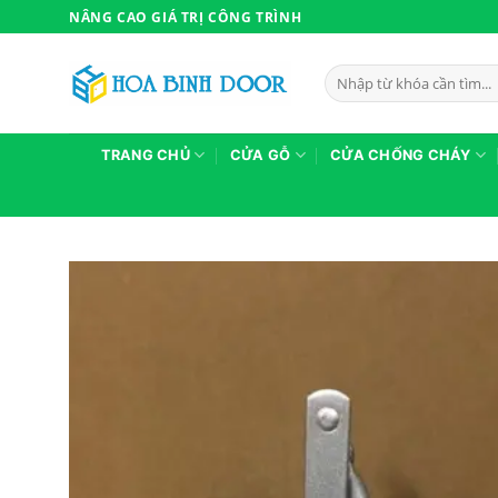
Bỏ
NÂNG CAO GIÁ TRỊ CÔNG TRÌNH
qua
nội
Tìm
dung
kiếm:
TRANG CHỦ
CỬA GỖ
CỬA CHỐNG CHÁY