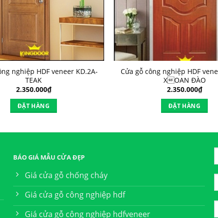
ông nghiệp HDF veneer KD.2A-
Cửa gỗ công nghiệp HDF vene
TEAK
XOAN ĐÀO
2.350.000
₫
2.350.000
₫
ĐẶT HÀNG
ĐẶT HÀNG
BÁO GIÁ MẪU CỬA ĐẸP
Giá cửa gỗ chống cháy
Giá cửa gỗ công nghiệp hdf
Giá cửa gỗ công nghiệp hdfveneer