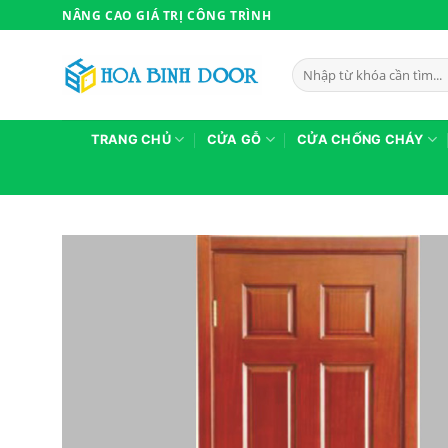
Bỏ
NÂNG CAO GIÁ TRỊ CÔNG TRÌNH
qua
nội
Tìm
dung
kiếm:
TRANG CHỦ
CỬA GỖ
CỬA CHỐNG CHÁY