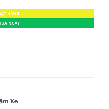
e cty kingdoor số lượng
ĐẶT HÀNG
MUA NGAY
ăm Xe