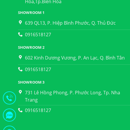
Hòa,Tp.Biên Hòa
SHOWROOM 1
639 QL13, P. Hiệp Bình Phước, Q. Thủ Đức
0916518127
SHOWROOM 2
602 Kinh Dương Vương, P. An Lạc, Q. Bình Tân
0916518127
SHOWROOM 3
731 Lê Hồng Phong, P. Phước Long, Tp. Nha
Trang
0916518127