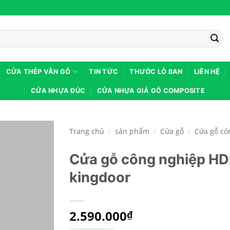
CỬA THÉP VÂN GỖ
TIN TỨC
THƯỚC LỖ BAN
LIÊN HỆ
CỬA NHỰA ĐÚC
CỬA NHỰA GIẢ GỖ COMPOSITE
Trang chủ
/
sản phẩm
/
Cửa gỗ
/
Cửa gỗ cô
Cửa gỗ công nghiệp HD
kingdoor
2.590.000
₫