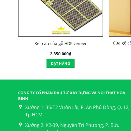
.1B-
Cửa gỗ c
Kết cấu cửa gỗ HDF veneer
2.350.000
₫
ĐẶT HÀNG
CÔNG TY CỔ PHẦN ĐẦU TƯ XÂY DỰNG VÀ NỘI THẤT HÒA
BÌNH
Xưởng 1: 35/T2 Vườn Lài, P. An Phú Đông, Q. 12,
Tp.HCM
Xưởng 2: K2-39, Nguyễn Tri Phương, P. Bửu