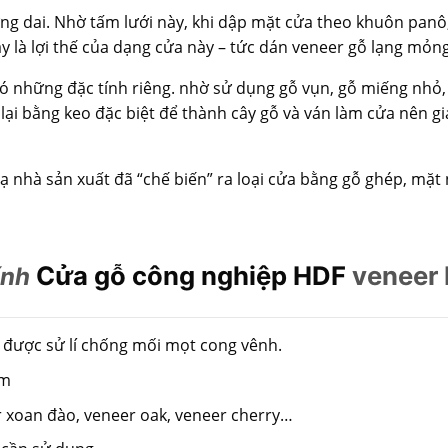
ng dai.
Nhờ tấm lưới này, khi dập mặt cửa theo khuôn panô, 
 là lợi thế của dạng cửa này – tức dán veneer gỗ lạng mỏng 
có những đặc tính riêng. nhờ sử dụng gỗ vụn, gỗ miếng nhỏ,
 lại bằng keo đặc biệt để thành cây gỗ và ván làm cửa nên g
ạ nhà sản xuất đã “chế biến” ra loại cửa bằng gỗ ghép, mặt
Cửa gỗ công nghiệp HDF
veneer
ính
 được sử lí chống mối mọt cong vênh.
mm
r xoan đào, veneer oak, veneer cherry…