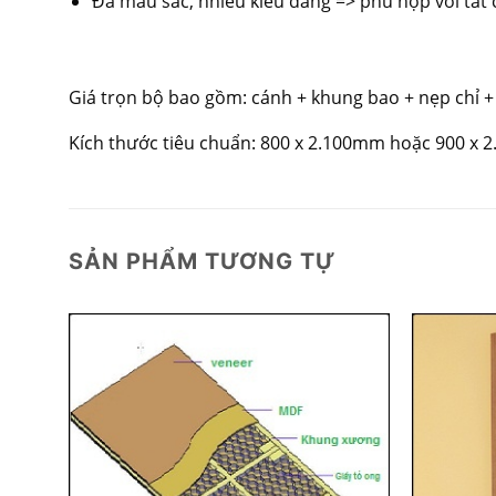
Đa màu sắc, nhiều kiểu dáng => phù hợp với tất c
Giá trọn bộ bao gồm: cánh + khung bao + nẹp chỉ +
Kích thước tiêu chuẩn: 800 x 2.100mm hoặc 900 x 
SẢN PHẨM TƯƠNG TỰ