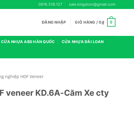
0916.518.127
sale.kingdoor@gmail.com
0
ĐĂNG NHẬP
GIỎ HÀNG /
0
₫
CỬA NHỰA ABS HÀN QUỐC
CỬA NHỰA ĐÀI LOAN
ng nghiệp HDF Veneer
F veneer KD.6A-Căm Xe cty