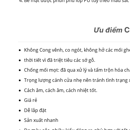
Bề mặt được phun phủ lớp PU tùy theo màu sắc
C
Ưu điểm
Không Cong vênh, co ngót, không hở các mối gh
thời tiết vì đã triệt tiêu các sớ gỗ.
Chống mối mọt: đã qua xử lý và tẩm trộn hóa ch
Trọng lượng cánh cửa nhẹ nên tránh tình trạng xệ
Cách âm, cách âm, cách nhiệt tốt.
Giá rẻ
Dễ lắp đặt
Sản xuất nhanh